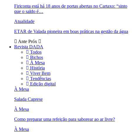
Firiconta está há 18 anos de portas abertas no Cartaxo: “sinto
que o saldo é…
Atualidade
ETAR de Valada pioneira em boas práticas na gestão da água
Ante
Próx
Revista DADA
Todos
Bichos
À Mesa
História
Viver Bem
Tendências
Edição digital
À Mesa
Salada Caprese
À Mesa
Como preparar uma refeição para saborear ao ar livre?
À Mesa