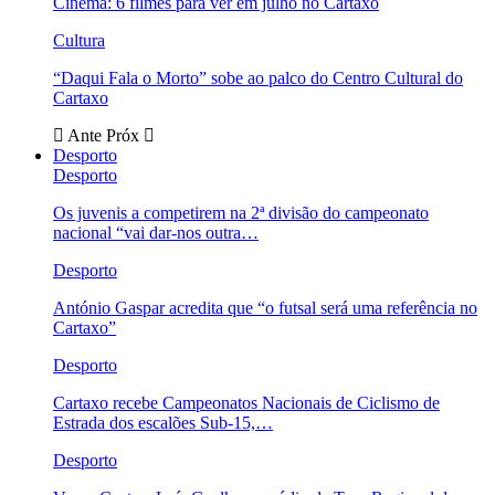
Cinema: 6 filmes para ver em julho no Cartaxo
Cultura
“Daqui Fala o Morto” sobe ao palco do Centro Cultural do
Cartaxo
Ante
Próx
Desporto
Desporto
Os juvenis a competirem na 2ª divisão do campeonato
nacional “vai dar-nos outra…
Desporto
António Gaspar acredita que “o futsal será uma referência no
Cartaxo”
Desporto
Cartaxo recebe Campeonatos Nacionais de Ciclismo de
Estrada dos escalões Sub-15,…
Desporto