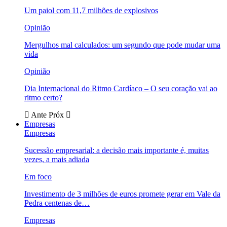
Um paiol com 11,7 milhões de explosivos
Opinião
Mergulhos mal calculados: um segundo que pode mudar uma
vida
Opinião
Dia Internacional do Ritmo Cardíaco – O seu coração vai ao
ritmo certo?
Ante
Próx
Empresas
Empresas
Sucessão empresarial: a decisão mais importante é, muitas
vezes, a mais adiada
Em foco
Investimento de 3 milhões de euros promete gerar em Vale da
Pedra centenas de…
Empresas