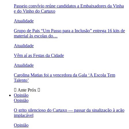
Passeio convívio reúne candidatos a Embaixadores da Vinha
e do Vinho do Cartaxo
Atualidade
Grupo de Pais “Um Passo para a Inclusão” entrega 16 kits de
material às escolas do…
Atualidade
Vêm aí as Festas da Cidade
Atualidade
Carolina Matias foi a vencedora da Gala ‘A Escola Tem
Talento’
Ante
Próx
Opinião
Opinião
O grito silencioso do Cartaxo — passar da sinalização à ação
implacável
Opinião