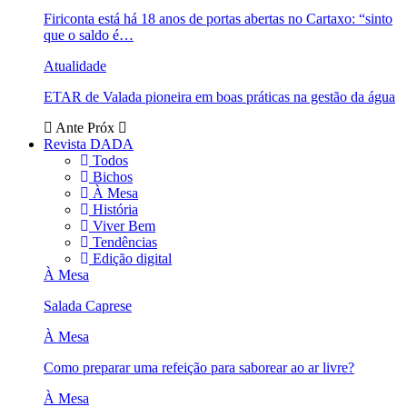
Firiconta está há 18 anos de portas abertas no Cartaxo: “sinto
que o saldo é…
Atualidade
ETAR de Valada pioneira em boas práticas na gestão da água
Ante
Próx
Revista DADA
Todos
Bichos
À Mesa
História
Viver Bem
Tendências
Edição digital
À Mesa
Salada Caprese
À Mesa
Como preparar uma refeição para saborear ao ar livre?
À Mesa