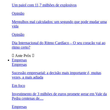
Um paiol com 11,7 milhões de explosivos
Opinião
Mergulhos mal calculados: um segundo que pode mudar uma
vida
Opinião
Dia Internacional do Ritmo Cardíaco – O seu coração vai ao
ritmo certo?
Ante
Próx
Empresas
Empresas
Sucessão empresarial: a decisão mais importante é, muitas
vezes, a mais adiada
Em foco
Investimento de 3 milhões de euros promete gerar em Vale da
Pedra centenas de…
Empresas