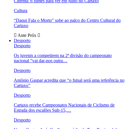
Cinema: 6 filmes para ver em julho no Cartaxo
Cultura
“Daqui Fala o Morto” sobe ao palco do Centro Cultural do
Cartaxo
Ante
Próx
Desporto
Desporto
Os juvenis a competirem na 2ª divisão do campeonato
nacional “vai dar-nos outra…
Desporto
António Gaspar acredita que “o futsal será uma referência no
Cartaxo”
Desporto
Cartaxo recebe Campeonatos Nacionais de Ciclismo de
Estrada dos escalões Sub-15,…
Desporto