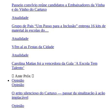
Passeio convívio reúne candidatos a Embaixadores da Vinha
e do Vinho do Cartaxo
Atualidade
Grupo de Pais “Um Passo para a Inclusão” entrega 16 kits de
material às escolas do…
Atualidade
Vêm aí as Festas da Cidade
Atualidade
Carolina Matias foi a vencedora da Gala ‘A Escola Tem
Talento’
Ante
Próx
Opinião
Opinião
O grito silencioso do Cartaxo — passar da sinalização à ação
implacável
Opinião