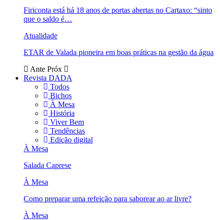
Firiconta está há 18 anos de portas abertas no Cartaxo: “sinto
que o saldo é…
Atualidade
ETAR de Valada pioneira em boas práticas na gestão da água
Ante
Próx
Revista DADA
Todos
Bichos
À Mesa
História
Viver Bem
Tendências
Edição digital
À Mesa
Salada Caprese
À Mesa
Como preparar uma refeição para saborear ao ar livre?
À Mesa