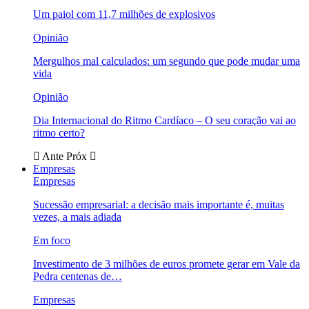
Um paiol com 11,7 milhões de explosivos
Opinião
Mergulhos mal calculados: um segundo que pode mudar uma
vida
Opinião
Dia Internacional do Ritmo Cardíaco – O seu coração vai ao
ritmo certo?
Ante
Próx
Empresas
Empresas
Sucessão empresarial: a decisão mais importante é, muitas
vezes, a mais adiada
Em foco
Investimento de 3 milhões de euros promete gerar em Vale da
Pedra centenas de…
Empresas