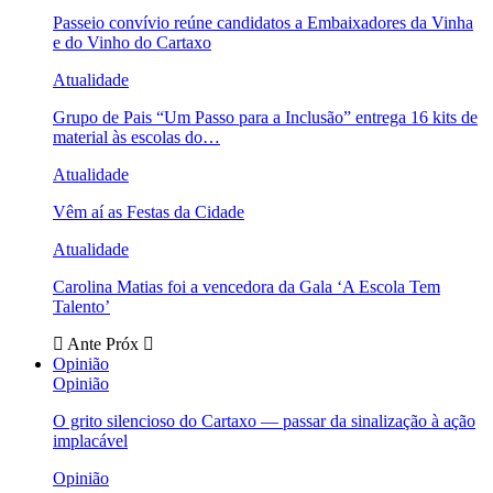
Passeio convívio reúne candidatos a Embaixadores da Vinha
e do Vinho do Cartaxo
Atualidade
Grupo de Pais “Um Passo para a Inclusão” entrega 16 kits de
material às escolas do…
Atualidade
Vêm aí as Festas da Cidade
Atualidade
Carolina Matias foi a vencedora da Gala ‘A Escola Tem
Talento’
Ante
Próx
Opinião
Opinião
O grito silencioso do Cartaxo — passar da sinalização à ação
implacável
Opinião