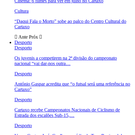
Cinema: 6 filmes para ver em julho no Cartaxo
Cultura
“Daqui Fala o Morto” sobe ao palco do Centro Cultural do
Cartaxo
Ante
Próx
Desporto
Desporto
Os juvenis a competirem na 2ª divisão do campeonato
nacional “vai dar-nos outra…
Desporto
António Gaspar acredita que “o futsal será uma referência no
Cartaxo”
Desporto
Cartaxo recebe Campeonatos Nacionais de Ciclismo de
Estrada dos escalões Sub-15,…
Desporto