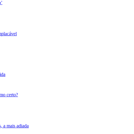
o’
mplacável
ida
tmo certo?
s, a mais adiada