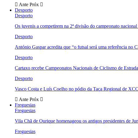
Ante
Próx
Desporto
Desporto
Os juvenis a competirem na 2ª divisão do campeonato nacional
Desporto
António Gaspar acredita que “o futsal será uma referência no C
Desporto
Cartaxo recebe Campeonatos Nacionais de Ciclismo de Estrad
Desporto
Vasco Costa e Luís Coelho no pódio da Taça Regional de XC
Ante
Próx
Freguesias
Freguesias
Vila Chã de Ourique homenageou os antigos presidentes de Ju
Freguesias