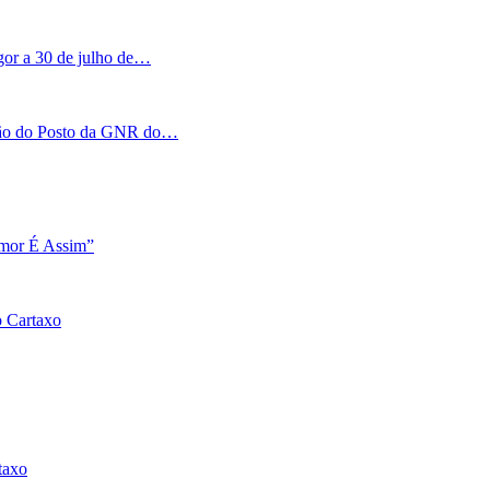
igor a 30 de julho de…
tação do Posto da GNR do…
Amor É Assim”
o Cartaxo
taxo