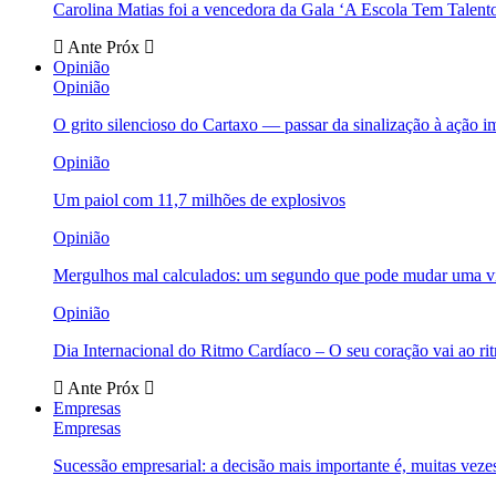
Carolina Matias foi a vencedora da Gala ‘A Escola Tem Talent
Ante
Próx
Opinião
Opinião
O grito silencioso do Cartaxo — passar da sinalização à ação i
Opinião
Um paiol com 11,7 milhões de explosivos
Opinião
Mergulhos mal calculados: um segundo que pode mudar uma v
Opinião
Dia Internacional do Ritmo Cardíaco – O seu coração vai ao ri
Ante
Próx
Empresas
Empresas
Sucessão empresarial: a decisão mais importante é, muitas veze