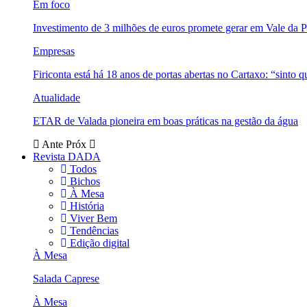
Em foco
Investimento de 3 milhões de euros promete gerar em Vale da 
Empresas
Firiconta está há 18 anos de portas abertas no Cartaxo: “sinto 
Atualidade
ETAR de Valada pioneira em boas práticas na gestão da água
Ante
Próx
Revista DADA
Todos
Bichos
À Mesa
História
Viver Bem
Tendências
Edição digital
À Mesa
Salada Caprese
À Mesa