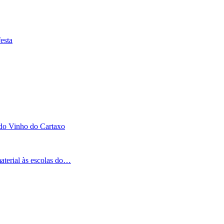
esta
 do Vinho do Cartaxo
aterial às escolas do…