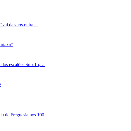
 “vai dar-nos outra…
artaxo”
a dos escalões Sub-15,…
O
nta de Freguesia nos 100…