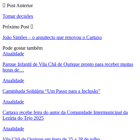
Post Anterior
Tomar decisões
Próximo Post
João Simões – o arquitecto que renovou o Cartaxo
Pode gostar também
Atualidade
Parque Infantil de Vila Chã de Ourique pronto para receber muitas
horas de…
Atualidade
Caminhada Solidária “Um Passo para a Inclusão”
Atualidade
Cartaxo recebe feira do autor da Comunidade Intermunicipal da
Lezíria do Tejo 2025
Atualidade
Vila Chã de Ourique em festa de 25 a 28 de julho