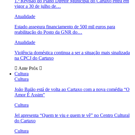
1.ª Revisão do Plano Diretor Municipal do Cartaxo entra em
vigor a 30 de julho de…
Atualidade
Estado assegura financiamento de 500 mil euros para
reabilitação do Posto da GNR do…
Atualidade
Violência doméstica continua a ser a situação mais sinalizada
na CPCJ do Cartaxo
Ante
Próx
Cultura
Cultura
João Baião está de volta ao Cartaxo com a nova comédia “O
Amor É Assim”
Cultura
Jel apresenta “Quem te viu e quem te vê” no Centro Cultural
do Cartaxo
Cultura