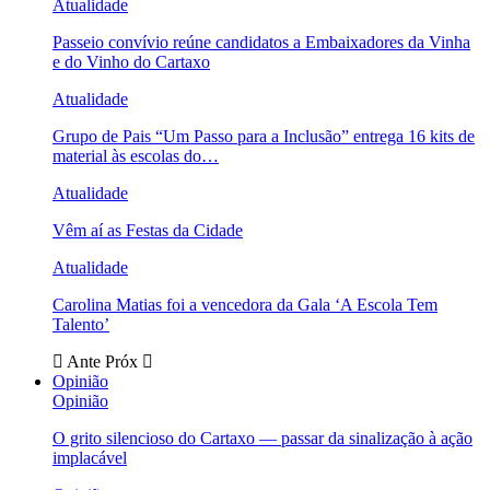
Atualidade
Passeio convívio reúne candidatos a Embaixadores da Vinha
e do Vinho do Cartaxo
Atualidade
Grupo de Pais “Um Passo para a Inclusão” entrega 16 kits de
material às escolas do…
Atualidade
Vêm aí as Festas da Cidade
Atualidade
Carolina Matias foi a vencedora da Gala ‘A Escola Tem
Talento’
Ante
Próx
Opinião
Opinião
O grito silencioso do Cartaxo — passar da sinalização à ação
implacável