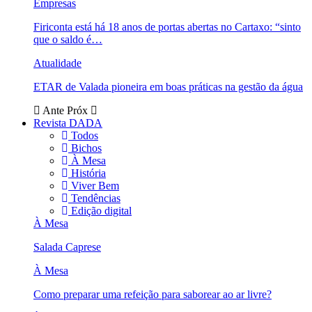
Empresas
Firiconta está há 18 anos de portas abertas no Cartaxo: “sinto
que o saldo é…
Atualidade
ETAR de Valada pioneira em boas práticas na gestão da água
Ante
Próx
Revista DADA
Todos
Bichos
À Mesa
História
Viver Bem
Tendências
Edição digital
À Mesa
Salada Caprese
À Mesa
Como preparar uma refeição para saborear ao ar livre?