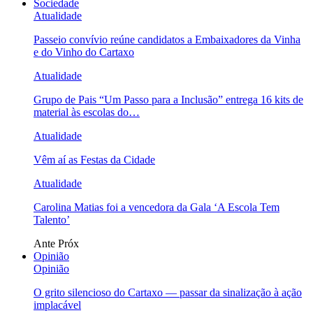
Sociedade
Atualidade
Passeio convívio reúne candidatos a Embaixadores da Vinha
e do Vinho do Cartaxo
Atualidade
Grupo de Pais “Um Passo para a Inclusão” entrega 16 kits de
material às escolas do…
Atualidade
Vêm aí as Festas da Cidade
Atualidade
Carolina Matias foi a vencedora da Gala ‘A Escola Tem
Talento’
Ante
Próx
Opinião
Opinião
O grito silencioso do Cartaxo — passar da sinalização à ação
implacável