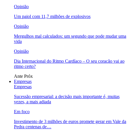
Opinião
Um paiol com 11,7 milhões de explosivos
Opinião
Mergulhos mal calculados: um segundo que pode mudar uma
vida
Opinião
Dia Internacional do Ritmo Cardíaco – O seu coração vai ao
ritmo certo?
Ante
Próx
Empresas
Empresas
Sucessão empresarial: a decisão mais importante é, muitas
vezes, a mais adiada
Em foco
Investimento de 3 milhões de euros promete gerar em Vale da
Pedra centenas de…