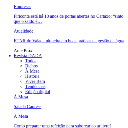
Empresas
Firiconta está há 18 anos de portas abertas no Cartaxo: “sinto
que o saldo é…
Atualidade
ETAR de Valada pioneira em boas práticas na gestão da água
Ante
Próx
Revista DADA
Todos
Bichos
À Mesa
História
Viver Bem
Tendências
Edição digital
À Mesa
Salada Caprese
À Mesa
Como preparar uma refeição para saborear ao ar livre?