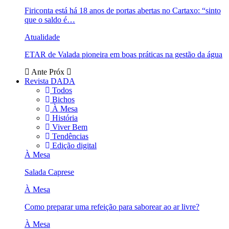
Firiconta está há 18 anos de portas abertas no Cartaxo: “sinto
que o saldo é…
Atualidade
ETAR de Valada pioneira em boas práticas na gestão da água
Ante
Próx
Revista DADA
Todos
Bichos
À Mesa
História
Viver Bem
Tendências
Edição digital
À Mesa
Salada Caprese
À Mesa
Como preparar uma refeição para saborear ao ar livre?
À Mesa