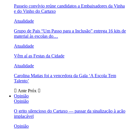
Passeio convívio reúne candidatos a Embaixadores da Vinha
e do Vinho do Cartaxo
Atualidade
Grupo de Pais “Um Passo para a Inclusão” entrega 16 kits de
material às escolas do…
Atualidade
Vêm aí as Festas da Cidade
Atualidade
Carolina Matias foi a vencedora da Gala ‘A Escola Tem
Talento’
Ante
Próx
Opinião
Opinião
O grito silencioso do Cartaxo — passar da sinalização à ação
implacável
Opinião