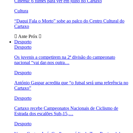
Cinema: 6 filmes para ver em julho no Cartaxo
Cultura
“Daqui Fala o Morto” sobe ao palco do Centro Cultural do
Cartaxo
Ante
Próx
Desporto
Desporto
Os juvenis a competirem na 2ª divisão do campeonato
nacional “vai dar-nos outra…
Desporto
António Gaspar acredita que “o futsal será uma referência no
Cartaxo”
Desporto
Cartaxo recebe Campeonatos Nacionais de Ciclismo de
Estrada dos escalões Sub-15,…
Desporto