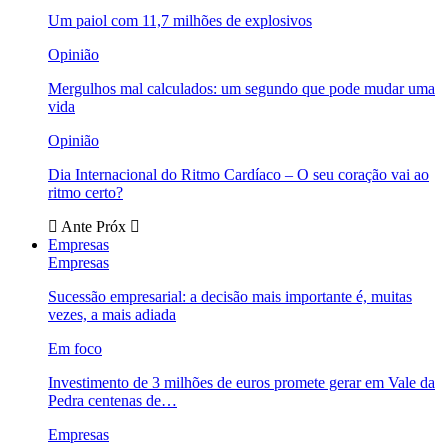
Um paiol com 11,7 milhões de explosivos
Opinião
Mergulhos mal calculados: um segundo que pode mudar uma
vida
Opinião
Dia Internacional do Ritmo Cardíaco – O seu coração vai ao
ritmo certo?
Ante
Próx
Empresas
Empresas
Sucessão empresarial: a decisão mais importante é, muitas
vezes, a mais adiada
Em foco
Investimento de 3 milhões de euros promete gerar em Vale da
Pedra centenas de…
Empresas