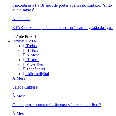
Firiconta está há 18 anos de portas abertas no Cartaxo: “sinto
que o saldo é…
Atualidade
ETAR de Valada pioneira em boas práticas na gestão da água
Ante
Próx
Revista DADA
Todos
Bichos
À Mesa
História
Viver Bem
Tendências
Edição digital
À Mesa
Salada Caprese
À Mesa
Como preparar uma refeição para saborear ao ar livre?
À Mesa