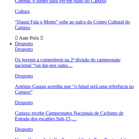
Cinema: 6 filmes para ver em julho no Cartaxo
Cultura
“Daqui Fala o Morto” sobe ao palco do Centro Cultural do
Cartaxo
Ante
Próx
Desporto
Desporto
Os juvenis a competirem na 2ª divisão do campeonato
nacional “vai dar-nos outra…
Desporto
António Gaspar acredita que “o futsal será uma referência no
Cartaxo”
Desporto
Cartaxo recebe Campeonatos Nacionais de Ciclismo de
Estrada dos escalões Sub-15,…
Desporto