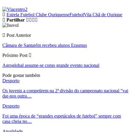
Estrela Futebol Clube Ouriquense
Futebol
Vila Chã de Ourique
Partilhar
Post Anterior
Câmara de Santarém recebeu alunos Erasmus
Próximo Post
Agroglobal assume-se como grande evento nacional
Pode gostar também
Desporto
Os juvenis a competirem na 2ª divisão do campeonato nacional “vai
dar-nos outra…
Desporto
Foi uma época de “grandes espetáculos de futebol” sempre com
casa cheia no…
Atualidade