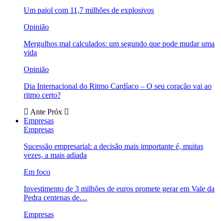
Um paiol com 11,7 milhões de explosivos
Opinião
Mergulhos mal calculados: um segundo que pode mudar uma
vida
Opinião
Dia Internacional do Ritmo Cardíaco – O seu coração vai ao
ritmo certo?
Ante
Próx
Empresas
Empresas
Sucessão empresarial: a decisão mais importante é, muitas
vezes, a mais adiada
Em foco
Investimento de 3 milhões de euros promete gerar em Vale da
Pedra centenas de…
Empresas