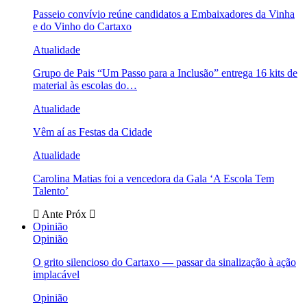
Passeio convívio reúne candidatos a Embaixadores da Vinha
e do Vinho do Cartaxo
Atualidade
Grupo de Pais “Um Passo para a Inclusão” entrega 16 kits de
material às escolas do…
Atualidade
Vêm aí as Festas da Cidade
Atualidade
Carolina Matias foi a vencedora da Gala ‘A Escola Tem
Talento’
Ante
Próx
Opinião
Opinião
O grito silencioso do Cartaxo — passar da sinalização à ação
implacável
Opinião