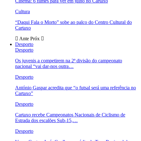
Cinema: 6 filmes para ver em julho no Cartaxo
Cultura
“Daqui Fala o Morto” sobe ao palco do Centro Cultural do
Cartaxo
Ante
Próx
Desporto
Desporto
Os juvenis a competirem na 2ª divisão do campeonato
nacional “vai dar-nos outra…
Desporto
António Gaspar acredita que “o futsal será uma referência no
Cartaxo”
Desporto
Cartaxo recebe Campeonatos Nacionais de Ciclismo de
Estrada dos escalões Sub-15,…
Desporto