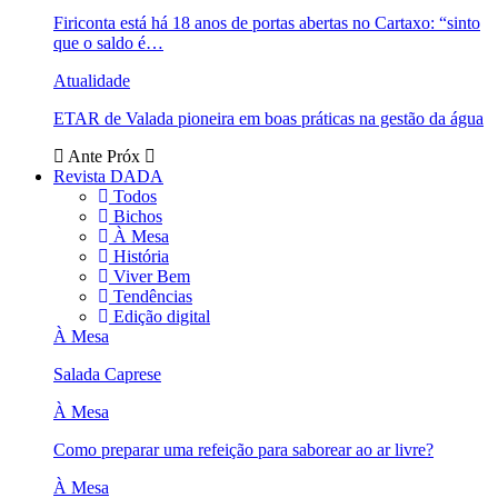
Firiconta está há 18 anos de portas abertas no Cartaxo: “sinto
que o saldo é…
Atualidade
ETAR de Valada pioneira em boas práticas na gestão da água
Ante
Próx
Revista DADA
Todos
Bichos
À Mesa
História
Viver Bem
Tendências
Edição digital
À Mesa
Salada Caprese
À Mesa
Como preparar uma refeição para saborear ao ar livre?
À Mesa