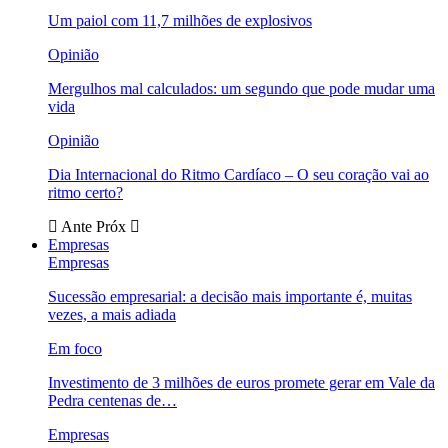
Um paiol com 11,7 milhões de explosivos
Opinião
Mergulhos mal calculados: um segundo que pode mudar uma
vida
Opinião
Dia Internacional do Ritmo Cardíaco – O seu coração vai ao
ritmo certo?
Ante
Próx
Empresas
Empresas
Sucessão empresarial: a decisão mais importante é, muitas
vezes, a mais adiada
Em foco
Investimento de 3 milhões de euros promete gerar em Vale da
Pedra centenas de…
Empresas