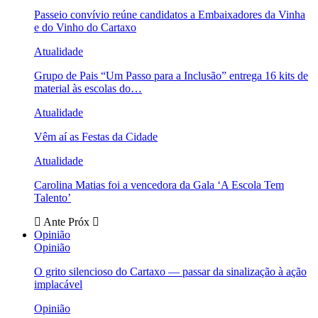
Passeio convívio reúne candidatos a Embaixadores da Vinha
e do Vinho do Cartaxo
Atualidade
Grupo de Pais “Um Passo para a Inclusão” entrega 16 kits de
material às escolas do…
Atualidade
Vêm aí as Festas da Cidade
Atualidade
Carolina Matias foi a vencedora da Gala ‘A Escola Tem
Talento’
Ante
Próx
Opinião
Opinião
O grito silencioso do Cartaxo — passar da sinalização à ação
implacável
Opinião