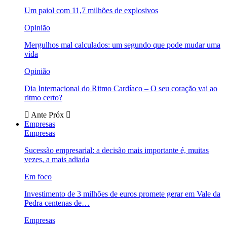
Um paiol com 11,7 milhões de explosivos
Opinião
Mergulhos mal calculados: um segundo que pode mudar uma
vida
Opinião
Dia Internacional do Ritmo Cardíaco – O seu coração vai ao
ritmo certo?
Ante
Próx
Empresas
Empresas
Sucessão empresarial: a decisão mais importante é, muitas
vezes, a mais adiada
Em foco
Investimento de 3 milhões de euros promete gerar em Vale da
Pedra centenas de…
Empresas