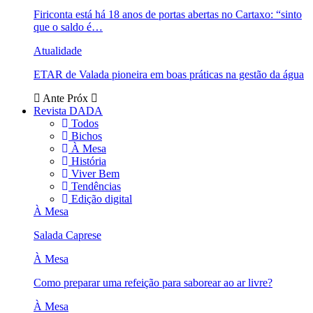
Firiconta está há 18 anos de portas abertas no Cartaxo: “sinto
que o saldo é…
Atualidade
ETAR de Valada pioneira em boas práticas na gestão da água
Ante
Próx
Revista DADA
Todos
Bichos
À Mesa
História
Viver Bem
Tendências
Edição digital
À Mesa
Salada Caprese
À Mesa
Como preparar uma refeição para saborear ao ar livre?
À Mesa