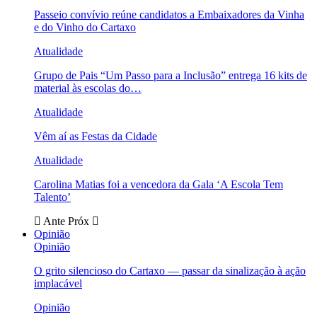
Passeio convívio reúne candidatos a Embaixadores da Vinha
e do Vinho do Cartaxo
Atualidade
Grupo de Pais “Um Passo para a Inclusão” entrega 16 kits de
material às escolas do…
Atualidade
Vêm aí as Festas da Cidade
Atualidade
Carolina Matias foi a vencedora da Gala ‘A Escola Tem
Talento’
Ante
Próx
Opinião
Opinião
O grito silencioso do Cartaxo — passar da sinalização à ação
implacável
Opinião