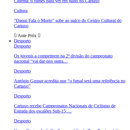
Cinema: 6 filmes para ver em julho no Cartaxo
Cultura
“Daqui Fala o Morto” sobe ao palco do Centro Cultural do
Cartaxo
Ante
Próx
Desporto
Desporto
Os juvenis a competirem na 2ª divisão do campeonato
nacional “vai dar-nos outra…
Desporto
António Gaspar acredita que “o futsal será uma referência no
Cartaxo”
Desporto
Cartaxo recebe Campeonatos Nacionais de Ciclismo de
Estrada dos escalões Sub-15,…
Desporto