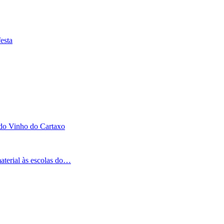
esta
 do Vinho do Cartaxo
aterial às escolas do…