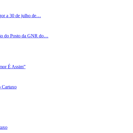
igor a 30 de julho de…
tação do Posto da GNR do…
Amor É Assim”
o Cartaxo
taxo