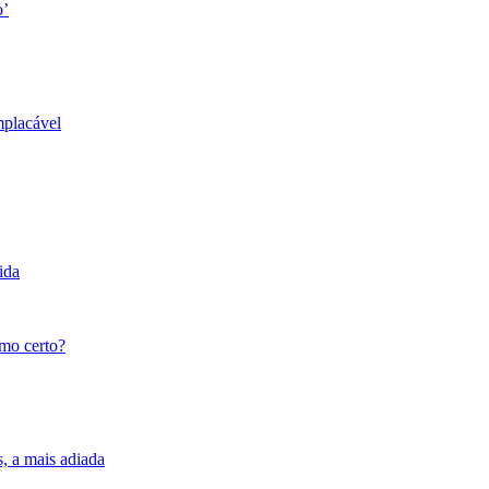
o’
mplacável
ida
tmo certo?
s, a mais adiada