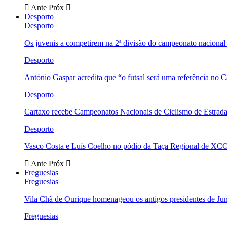
Ante
Próx
Desporto
Desporto
Os juvenis a competirem na 2ª divisão do campeonato nacional
Desporto
António Gaspar acredita que “o futsal será uma referência no C
Desporto
Cartaxo recebe Campeonatos Nacionais de Ciclismo de Estrad
Desporto
Vasco Costa e Luís Coelho no pódio da Taça Regional de XC
Ante
Próx
Freguesias
Freguesias
Vila Chã de Ourique homenageou os antigos presidentes de Ju
Freguesias