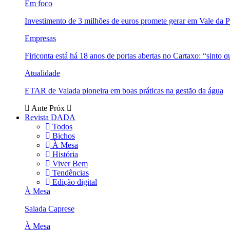
Em foco
Investimento de 3 milhões de euros promete gerar em Vale da 
Empresas
Firiconta está há 18 anos de portas abertas no Cartaxo: “sinto 
Atualidade
ETAR de Valada pioneira em boas práticas na gestão da água
Ante
Próx
Revista DADA
Todos
Bichos
À Mesa
História
Viver Bem
Tendências
Edição digital
À Mesa
Salada Caprese
À Mesa