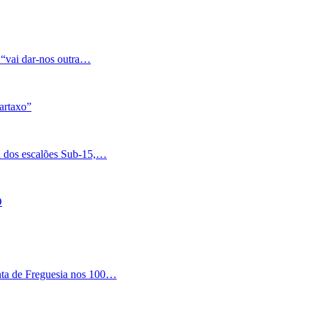
 “vai dar-nos outra…
artaxo”
a dos escalões Sub-15,…
O
nta de Freguesia nos 100…