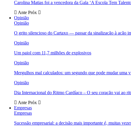
Carolina Matias foi a vencedora da Gala ‘A Escola Tem Talent
Ante
Próx
Opinião
Opinião
O grito silencioso do Cartaxo — passar da sinalização à ação i
Opinião
Um paiol com 11,7 milhões de explosivos
Opinião
Mergulhos mal calculados: um segundo que pode mudar uma v
Opinião
Dia Internacional do Ritmo Cardíaco – O seu coração vai ao ri
Ante
Próx
Empresas
Empresas
Sucessão empresarial: a decisão mais importante é, muitas veze