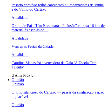
Passeio convívio reúne candidatos a Embaixadores da Vinha
e do Vinho do Cartaxo
Atualidade
Grupo de Pais “Um Passo para a Inclusão” entrega 16 kits de
material às escolas do…
Atualidade
Vêm aí as Festas da Cidade
Atualidade
Carolina Matias foi a vencedora da Gala ‘A Escola Tem
Talento’
Ante
Próx
Opinião
Opinião
O grito silencioso do Cartaxo — passar da sinalização à ação
implacável
Opinião