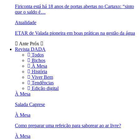
Firiconta está há 18 anos de portas abertas no Cartaxo: “sinto
que o saldo é…
Atualidade
ETAR de Valada pioneira em boas práticas na gestão da água
Ante
Próx
Revista DADA
Todos
Bichos
À Mesa
História
Viver Bem
Tendências
Edição digital
À Mesa
Salada Caprese
À Mesa
Como preparar uma refeição para saborear ao ar livre?
À Mesa