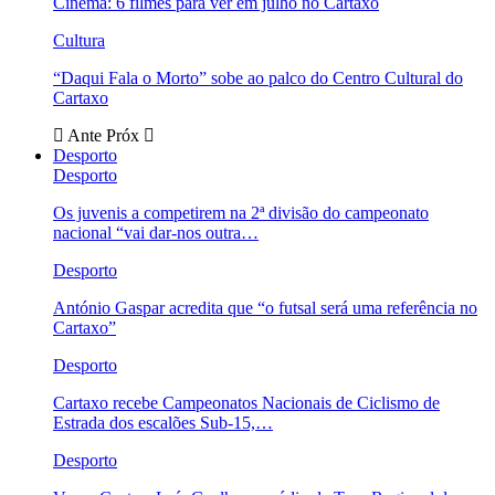
Cinema: 6 filmes para ver em julho no Cartaxo
Cultura
“Daqui Fala o Morto” sobe ao palco do Centro Cultural do
Cartaxo
Ante
Próx
Desporto
Desporto
Os juvenis a competirem na 2ª divisão do campeonato
nacional “vai dar-nos outra…
Desporto
António Gaspar acredita que “o futsal será uma referência no
Cartaxo”
Desporto
Cartaxo recebe Campeonatos Nacionais de Ciclismo de
Estrada dos escalões Sub-15,…
Desporto