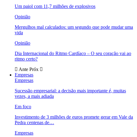
Um paiol com 11,7 milhões de explosivos
Opinião
Mergulhos mal calculados: um segundo que pode mudar uma
vida
Opinião
Dia Internacional do Ritmo Cardíaco – O seu coração vai ao
ritmo certo?
Ante
Próx
Empresas
Empresas
Sucessão empresarial: a decisão mais importante é, muitas
vezes, a mais adiada
Em foco
Investimento de 3 milhões de euros promete gerar em Vale da
Pedra centenas de…
Empresas