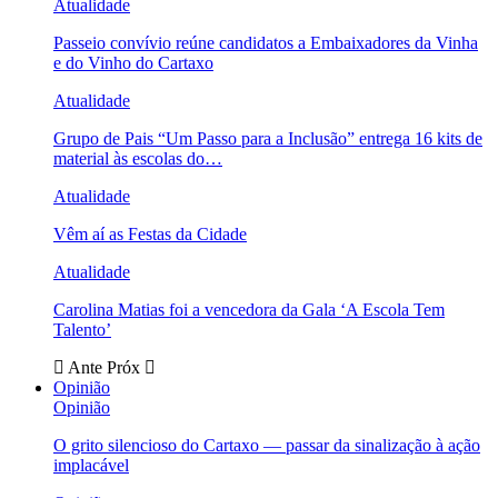
Atualidade
Passeio convívio reúne candidatos a Embaixadores da Vinha
e do Vinho do Cartaxo
Atualidade
Grupo de Pais “Um Passo para a Inclusão” entrega 16 kits de
material às escolas do…
Atualidade
Vêm aí as Festas da Cidade
Atualidade
Carolina Matias foi a vencedora da Gala ‘A Escola Tem
Talento’
Ante
Próx
Opinião
Opinião
O grito silencioso do Cartaxo — passar da sinalização à ação
implacável