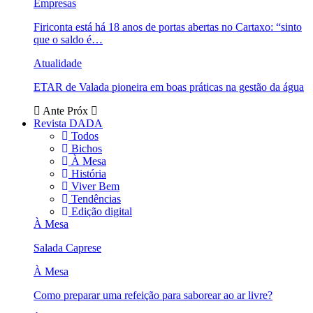
Empresas
Firiconta está há 18 anos de portas abertas no Cartaxo: “sinto
que o saldo é…
Atualidade
ETAR de Valada pioneira em boas práticas na gestão da água
Ante
Próx
Revista DADA
Todos
Bichos
À Mesa
História
Viver Bem
Tendências
Edição digital
À Mesa
Salada Caprese
À Mesa
Como preparar uma refeição para saborear ao ar livre?