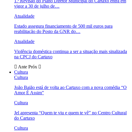
1.ª Revisão do Plano Diretor Municipal do Cartaxo entra em
vigor a 30 de julho de…
Atualidade
Estado assegura financiamento de 500 mil euros para
reabilitação do Posto da GNR do…
Atualidade
Violência doméstica continua a ser a situação mais sinalizada
na CPCJ do Cartaxo
Ante
Próx
Cultura
Cultura
João Baião está de volta ao Cartaxo com a nova comédia “O
Amor É Assim”
Cultura
Jel apresenta “Quem te viu e quem te vê” no Centro Cultural
do Cartaxo
Cultura