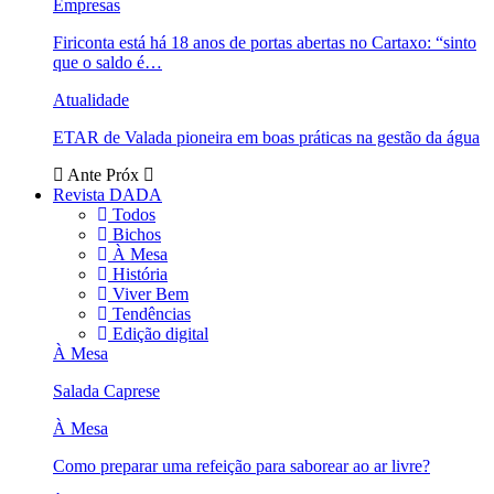
Empresas
Firiconta está há 18 anos de portas abertas no Cartaxo: “sinto
que o saldo é…
Atualidade
ETAR de Valada pioneira em boas práticas na gestão da água
Ante
Próx
Revista DADA
Todos
Bichos
À Mesa
História
Viver Bem
Tendências
Edição digital
À Mesa
Salada Caprese
À Mesa
Como preparar uma refeição para saborear ao ar livre?