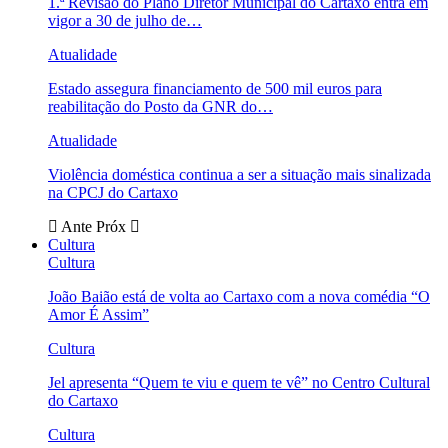
1.ª Revisão do Plano Diretor Municipal do Cartaxo entra em
vigor a 30 de julho de…
Atualidade
Estado assegura financiamento de 500 mil euros para
reabilitação do Posto da GNR do…
Atualidade
Violência doméstica continua a ser a situação mais sinalizada
na CPCJ do Cartaxo
Ante
Próx
Cultura
Cultura
João Baião está de volta ao Cartaxo com a nova comédia “O
Amor É Assim”
Cultura
Jel apresenta “Quem te viu e quem te vê” no Centro Cultural
do Cartaxo
Cultura