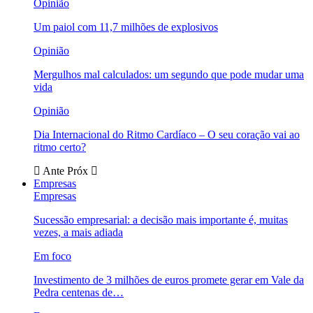
Opinião
Um paiol com 11,7 milhões de explosivos
Opinião
Mergulhos mal calculados: um segundo que pode mudar uma
vida
Opinião
Dia Internacional do Ritmo Cardíaco – O seu coração vai ao
ritmo certo?
Ante
Próx
Empresas
Empresas
Sucessão empresarial: a decisão mais importante é, muitas
vezes, a mais adiada
Em foco
Investimento de 3 milhões de euros promete gerar em Vale da
Pedra centenas de…