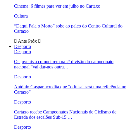
Cinema: 6 filmes para ver em julho no Cartaxo
Cultura
“Daqui Fala o Morto” sobe ao palco do Centro Cultural do
Cartaxo
Ante
Próx
Desporto
Desporto
Os juvenis a competirem na 2ª divisão do campeonato
nacional “vai dar-nos outra…
Desporto
António Gaspar acredita que “o futsal será uma referência no
Cartaxo”
Desporto
Cartaxo recebe Campeonatos Nacionais de Ciclismo de
Estrada dos escalões Sub-15,…
Desporto