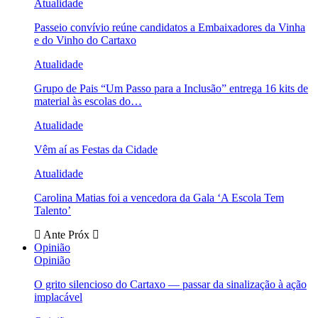
Atualidade
Passeio convívio reúne candidatos a Embaixadores da Vinha
e do Vinho do Cartaxo
Atualidade
Grupo de Pais “Um Passo para a Inclusão” entrega 16 kits de
material às escolas do…
Atualidade
Vêm aí as Festas da Cidade
Atualidade
Carolina Matias foi a vencedora da Gala ‘A Escola Tem
Talento’
Ante
Próx
Opinião
Opinião
O grito silencioso do Cartaxo — passar da sinalização à ação
implacável