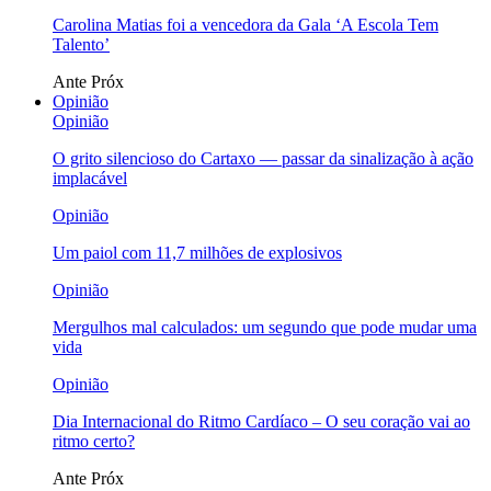
Carolina Matias foi a vencedora da Gala ‘A Escola Tem
Talento’
Ante
Próx
Opinião
Opinião
O grito silencioso do Cartaxo — passar da sinalização à ação
implacável
Opinião
Um paiol com 11,7 milhões de explosivos
Opinião
Mergulhos mal calculados: um segundo que pode mudar uma
vida
Opinião
Dia Internacional do Ritmo Cardíaco – O seu coração vai ao
ritmo certo?
Ante
Próx