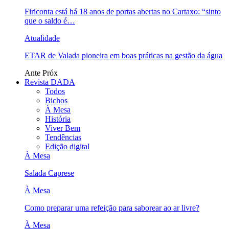
Firiconta está há 18 anos de portas abertas no Cartaxo: “sinto
que o saldo é…
Atualidade
ETAR de Valada pioneira em boas práticas na gestão da água
Ante
Próx
Revista DADA
Todos
Bichos
À Mesa
História
Viver Bem
Tendências
Edição digital
À Mesa
Salada Caprese
À Mesa
Como preparar uma refeição para saborear ao ar livre?
À Mesa