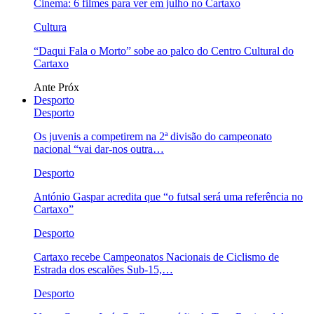
Cinema: 6 filmes para ver em julho no Cartaxo
Cultura
“Daqui Fala o Morto” sobe ao palco do Centro Cultural do
Cartaxo
Ante
Próx
Desporto
Desporto
Os juvenis a competirem na 2ª divisão do campeonato
nacional “vai dar-nos outra…
Desporto
António Gaspar acredita que “o futsal será uma referência no
Cartaxo”
Desporto
Cartaxo recebe Campeonatos Nacionais de Ciclismo de
Estrada dos escalões Sub-15,…
Desporto