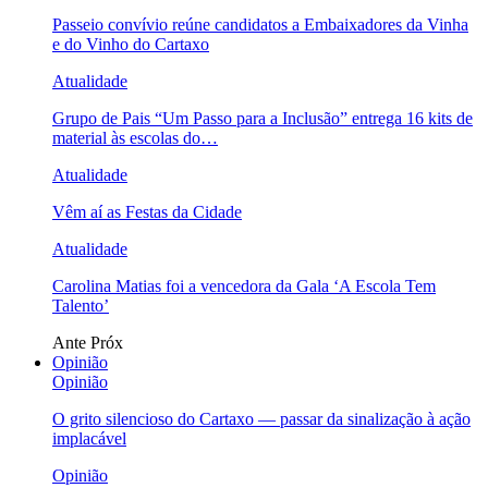
Passeio convívio reúne candidatos a Embaixadores da Vinha
e do Vinho do Cartaxo
Atualidade
Grupo de Pais “Um Passo para a Inclusão” entrega 16 kits de
material às escolas do…
Atualidade
Vêm aí as Festas da Cidade
Atualidade
Carolina Matias foi a vencedora da Gala ‘A Escola Tem
Talento’
Ante
Próx
Opinião
Opinião
O grito silencioso do Cartaxo — passar da sinalização à ação
implacável
Opinião