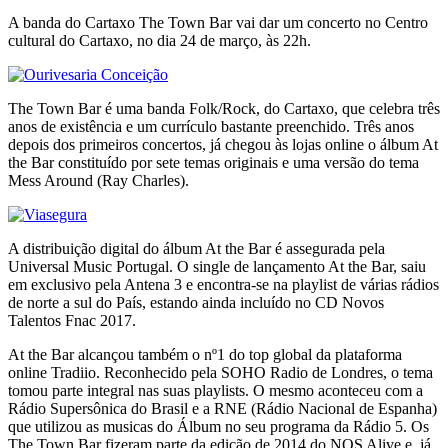
A banda do Cartaxo The Town Bar vai dar um concerto no Centro
cultural do Cartaxo, no dia 24 de março, às 22h.
The Town Bar é uma banda Folk/Rock, do Cartaxo, que celebra três
anos de existência e um currículo bastante preenchido. Três anos
depois dos primeiros concertos, já chegou às lojas online o álbum At
the Bar constituído por sete temas originais e uma versão do tema
Mess Around (Ray Charles).
A distribuição digital do álbum At the Bar é assegurada pela
Universal Music Portugal. O single de lançamento At the Bar, saiu
em exclusivo pela Antena 3 e encontra-se na playlist de várias rádios
de norte a sul do País, estando ainda incluído no CD Novos
Talentos Fnac 2017.
At the Bar alcançou também o nº1 do top global da plataforma
online Tradiio. Reconhecido pela SOHO Radio de Londres, o tema
tomou parte integral nas suas playlists. O mesmo aconteceu com a
Rádio Supersônica do Brasil e a RNE (Rádio Nacional de Espanha)
que utilizou as musicas do Álbum no seu programa da Rádio 5. Os
The Town Bar fizeram parte da edição de 2014 do NOS Alive e, já