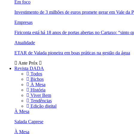
Em foco
Investimento de 3 milhões de euros promete gerar em Vale da 
Empresas
Firiconta está há 18 anos de portas abertas no Cartaxo: “sinto 
Atualidade
ETAR de Valada pioneira em boas práticas na gestão da água
Ante
Próx
Revista DADA
Todos
Bichos
À Mesa
História
Viver Bem
Tendências
Edição digital
À Mesa
Salada Caprese
À Mesa