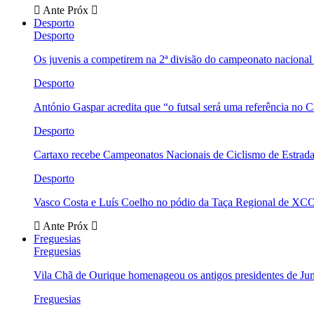
Ante
Próx
Desporto
Desporto
Os juvenis a competirem na 2ª divisão do campeonato nacional
Desporto
António Gaspar acredita que “o futsal será uma referência no C
Desporto
Cartaxo recebe Campeonatos Nacionais de Ciclismo de Estrad
Desporto
Vasco Costa e Luís Coelho no pódio da Taça Regional de XC
Ante
Próx
Freguesias
Freguesias
Vila Chã de Ourique homenageou os antigos presidentes de Ju
Freguesias