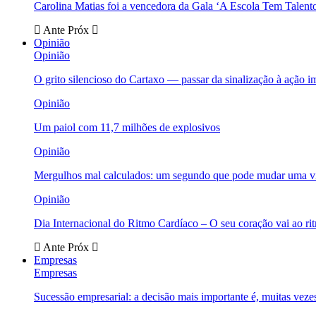
Carolina Matias foi a vencedora da Gala ‘A Escola Tem Talent
Ante
Próx
Opinião
Opinião
O grito silencioso do Cartaxo — passar da sinalização à ação i
Opinião
Um paiol com 11,7 milhões de explosivos
Opinião
Mergulhos mal calculados: um segundo que pode mudar uma v
Opinião
Dia Internacional do Ritmo Cardíaco – O seu coração vai ao ri
Ante
Próx
Empresas
Empresas
Sucessão empresarial: a decisão mais importante é, muitas veze