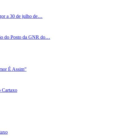
igor a 30 de julho de…
tação do Posto da GNR do…
Amor É Assim”
o Cartaxo
taxo