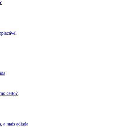
o’
mplacável
ida
tmo certo?
s, a mais adiada