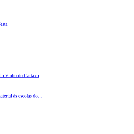
esta
 do Vinho do Cartaxo
aterial às escolas do…