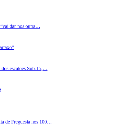
 “vai dar-nos outra…
artaxo”
a dos escalões Sub-15,…
O
nta de Freguesia nos 100…