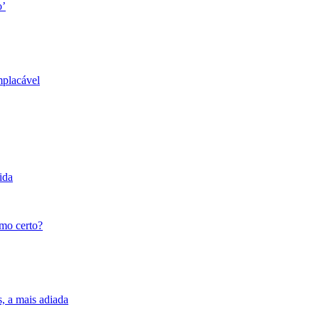
o’
mplacável
ida
tmo certo?
s, a mais adiada