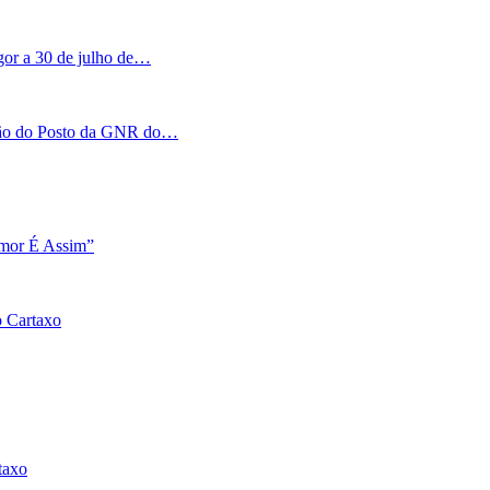
igor a 30 de julho de…
tação do Posto da GNR do…
Amor É Assim”
o Cartaxo
taxo