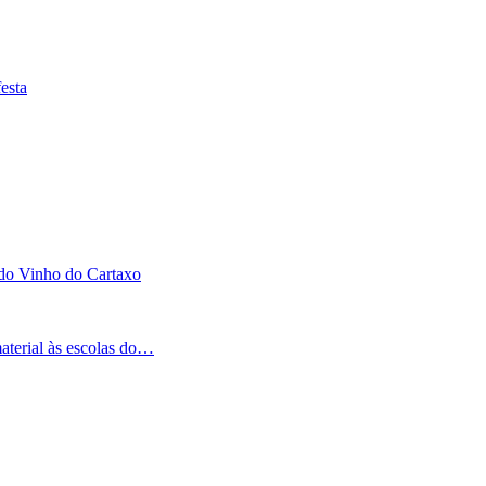
esta
 do Vinho do Cartaxo
aterial às escolas do…