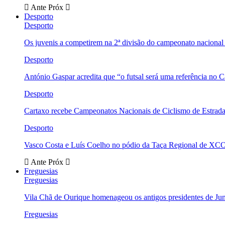
Ante
Próx
Desporto
Desporto
Os juvenis a competirem na 2ª divisão do campeonato nacional
Desporto
António Gaspar acredita que “o futsal será uma referência no C
Desporto
Cartaxo recebe Campeonatos Nacionais de Ciclismo de Estrad
Desporto
Vasco Costa e Luís Coelho no pódio da Taça Regional de XC
Ante
Próx
Freguesias
Freguesias
Vila Chã de Ourique homenageou os antigos presidentes de Ju
Freguesias