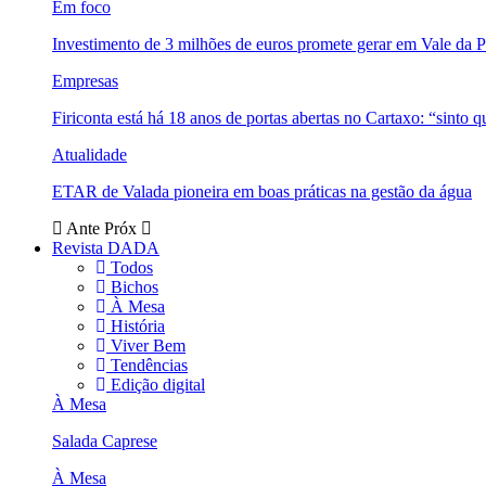
Em foco
Investimento de 3 milhões de euros promete gerar em Vale da 
Empresas
Firiconta está há 18 anos de portas abertas no Cartaxo: “sinto 
Atualidade
ETAR de Valada pioneira em boas práticas na gestão da água
Ante
Próx
Revista DADA
Todos
Bichos
À Mesa
História
Viver Bem
Tendências
Edição digital
À Mesa
Salada Caprese
À Mesa