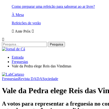
Como preparar uma refeição para saborear ao ar livre?
À Mesa
Refeições de verão
Ante
Próx
Entrada
Freguesias
Vale da Pedra elege Reis das Vindimas
Freguesias
Revista DADA
Sociedade
Vale da Pedra elege Reis das Vi
A votos para representar a freguesia no c