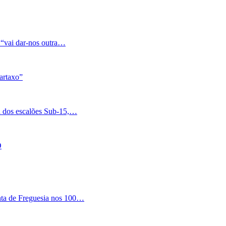
 “vai dar-nos outra…
artaxo”
a dos escalões Sub-15,…
O
nta de Freguesia nos 100…