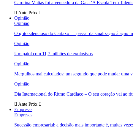
Carolina Matias foi a vencedora da Gala ‘A Escola Tem Talent
Ante
Próx
Opinião
Opinião
O grito silencioso do Cartaxo — passar da sinalização à ação i
Opinião
Um paiol com 11,7 milhões de explosivos
Opinião
Mergulhos mal calculados: um segundo que pode mudar uma v
Opinião
Dia Internacional do Ritmo Cardíaco – O seu coração vai ao ri
Ante
Próx
Empresas
Empresas
Sucessão empresarial: a decisão mais importante é, muitas veze