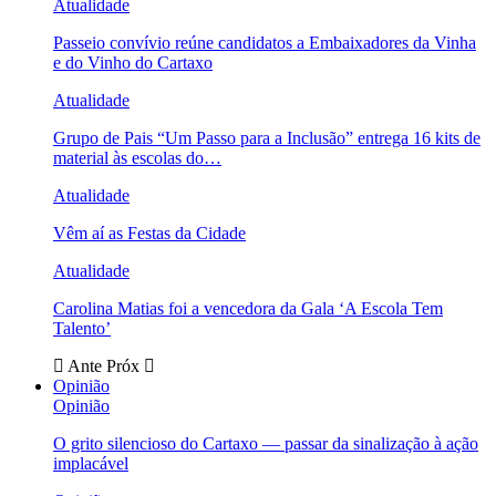
Atualidade
Passeio convívio reúne candidatos a Embaixadores da Vinha
e do Vinho do Cartaxo
Atualidade
Grupo de Pais “Um Passo para a Inclusão” entrega 16 kits de
material às escolas do…
Atualidade
Vêm aí as Festas da Cidade
Atualidade
Carolina Matias foi a vencedora da Gala ‘A Escola Tem
Talento’
Ante
Próx
Opinião
Opinião
O grito silencioso do Cartaxo — passar da sinalização à ação
implacável