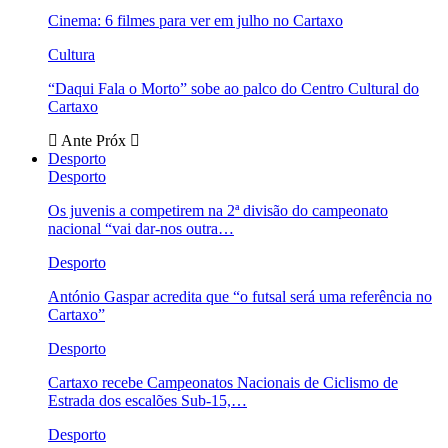
Cinema: 6 filmes para ver em julho no Cartaxo
Cultura
“Daqui Fala o Morto” sobe ao palco do Centro Cultural do
Cartaxo
Ante
Próx
Desporto
Desporto
Os juvenis a competirem na 2ª divisão do campeonato
nacional “vai dar-nos outra…
Desporto
António Gaspar acredita que “o futsal será uma referência no
Cartaxo”
Desporto
Cartaxo recebe Campeonatos Nacionais de Ciclismo de
Estrada dos escalões Sub-15,…
Desporto