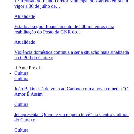
1.ª Revisão do Plano Diretor Municipal do Cartaxo entra em
vigor a 30 de julho de…
Atualidade
Estado assegura financiamento de 500 mil euros para
reabilitação do Posto da GNR do…
Atualidade
Violência doméstica continua a ser a situação mais sinalizada
na CPCJ do Cartaxo
Ante
Próx
Cultura
Cultura
João Baião está de volta ao Cartaxo com a nova comédia “O
Amor É Assim”
Cultura
Jel apresenta “Quem te viu e quem te vê” no Centro Cultural
do Cartaxo
Cultura