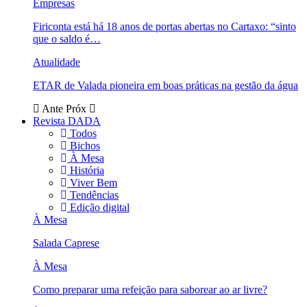
Empresas
Firiconta está há 18 anos de portas abertas no Cartaxo: “sinto
que o saldo é…
Atualidade
ETAR de Valada pioneira em boas práticas na gestão da água
Ante
Próx
Revista DADA
Todos
Bichos
À Mesa
História
Viver Bem
Tendências
Edição digital
À Mesa
Salada Caprese
À Mesa
Como preparar uma refeição para saborear ao ar livre?