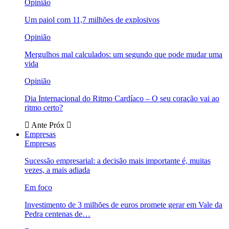
Opinião
Um paiol com 11,7 milhões de explosivos
Opinião
Mergulhos mal calculados: um segundo que pode mudar uma
vida
Opinião
Dia Internacional do Ritmo Cardíaco – O seu coração vai ao
ritmo certo?
Ante
Próx
Empresas
Empresas
Sucessão empresarial: a decisão mais importante é, muitas
vezes, a mais adiada
Em foco
Investimento de 3 milhões de euros promete gerar em Vale da
Pedra centenas de…