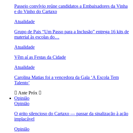
Passeio convívio reúne candidatos a Embaixadores da Vinha
e do Vinho do Cartaxo
Atualidade
Grupo de Pais “Um Passo para a Inclusão” entrega 16 kits de
material às escolas do…
Atualidade
Vêm aí as Festas da Cidade
Atualidade
Carolina Matias foi a vencedora da Gala ‘A Escola Tem
Talento’
Ante
Próx
Opinião
Opinião
O grito silencioso do Cartaxo — passar da sinalização à ação
implacável
Opinião