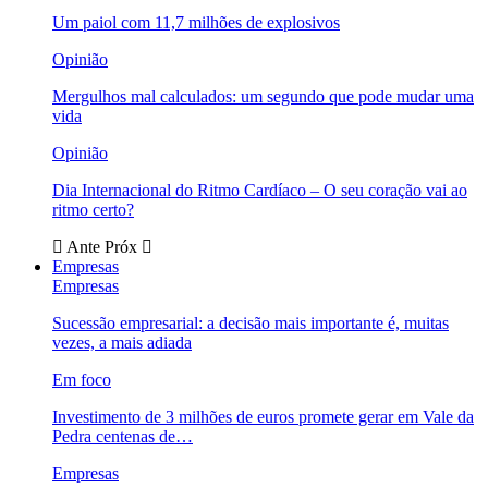
Um paiol com 11,7 milhões de explosivos
Opinião
Mergulhos mal calculados: um segundo que pode mudar uma
vida
Opinião
Dia Internacional do Ritmo Cardíaco – O seu coração vai ao
ritmo certo?
Ante
Próx
Empresas
Empresas
Sucessão empresarial: a decisão mais importante é, muitas
vezes, a mais adiada
Em foco
Investimento de 3 milhões de euros promete gerar em Vale da
Pedra centenas de…
Empresas