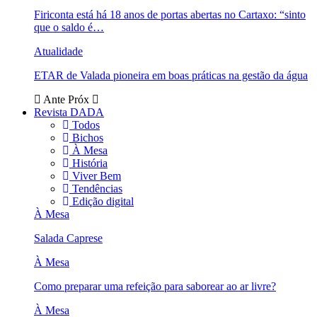
Firiconta está há 18 anos de portas abertas no Cartaxo: “sinto
que o saldo é…
Atualidade
ETAR de Valada pioneira em boas práticas na gestão da água
Ante
Próx
Revista DADA
Todos
Bichos
À Mesa
História
Viver Bem
Tendências
Edição digital
À Mesa
Salada Caprese
À Mesa
Como preparar uma refeição para saborear ao ar livre?
À Mesa