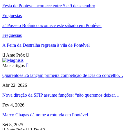
Festa de Pontével acontece entre 5 e 9 de setembro
Freguesias
2º Passeio Botânico acontece este sábado em Pontével
Freguesias
A Feira da Destralha regressa à vila de Pontével
Ante
Próx
Mais artigos
Quarentões 26 lançam primeira competição de DJs do concelho…
Abr 22, 2026
Nova direção da SFIP assume funções: “não queremos deixar…
Fev 4, 2026
Marco Chagas dá nome a rotunda em Pontével
Set 8, 2025
Ante
Próx
1 De 62