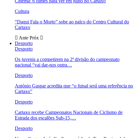
Cinema: 6 filmes para ver em julho no Cartaxo
Cultura
“Daqui Fala o Morto” sobe ao palco do Centro Cultural do
Cartaxo
Ante
Próx
Desporto
Desporto
Os juvenis a competirem na 2ª divisão do campeonato
nacional “vai dar-nos outra…
Desporto
António Gaspar acredita que “o futsal será uma referência no
Cartaxo”
Desporto
Cartaxo recebe Campeonatos Nacionais de Ciclismo de
Estrada dos escalões Sub-15,…
Desporto