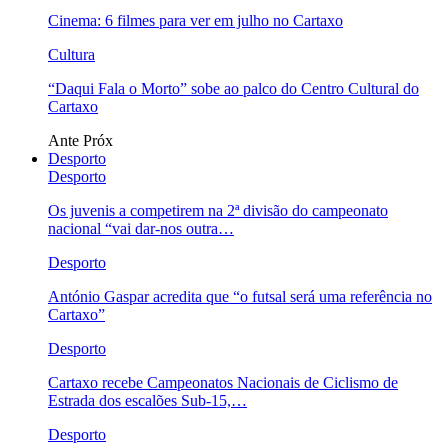
Cinema: 6 filmes para ver em julho no Cartaxo
Cultura
“Daqui Fala o Morto” sobe ao palco do Centro Cultural do
Cartaxo
Ante
Próx
Desporto
Desporto
Os juvenis a competirem na 2ª divisão do campeonato
nacional “vai dar-nos outra…
Desporto
António Gaspar acredita que “o futsal será uma referência no
Cartaxo”
Desporto
Cartaxo recebe Campeonatos Nacionais de Ciclismo de
Estrada dos escalões Sub-15,…
Desporto