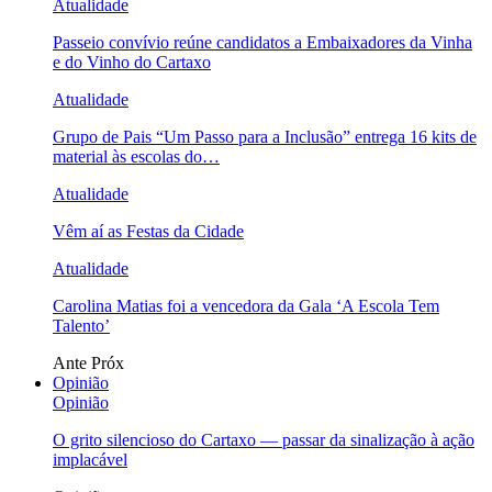
Atualidade
Passeio convívio reúne candidatos a Embaixadores da Vinha
e do Vinho do Cartaxo
Atualidade
Grupo de Pais “Um Passo para a Inclusão” entrega 16 kits de
material às escolas do…
Atualidade
Vêm aí as Festas da Cidade
Atualidade
Carolina Matias foi a vencedora da Gala ‘A Escola Tem
Talento’
Ante
Próx
Opinião
Opinião
O grito silencioso do Cartaxo — passar da sinalização à ação
implacável