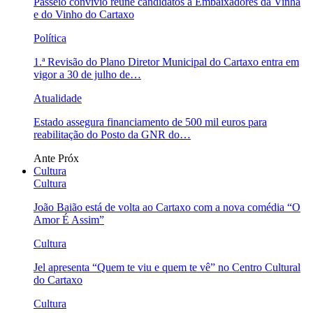
Passeio convívio reúne candidatos a Embaixadores da Vinha
e do Vinho do Cartaxo
Política
1.ª Revisão do Plano Diretor Municipal do Cartaxo entra em
vigor a 30 de julho de…
Atualidade
Estado assegura financiamento de 500 mil euros para
reabilitação do Posto da GNR do…
Ante
Próx
Cultura
Cultura
João Baião está de volta ao Cartaxo com a nova comédia “O
Amor É Assim”
Cultura
Jel apresenta “Quem te viu e quem te vê” no Centro Cultural
do Cartaxo
Cultura