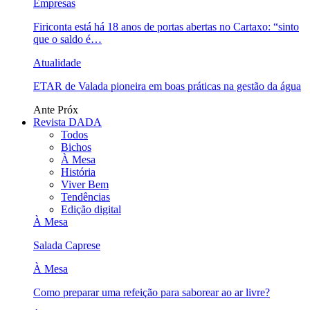
Empresas
Firiconta está há 18 anos de portas abertas no Cartaxo: “sinto
que o saldo é…
Atualidade
ETAR de Valada pioneira em boas práticas na gestão da água
Ante
Próx
Revista DADA
Todos
Bichos
À Mesa
História
Viver Bem
Tendências
Edição digital
À Mesa
Salada Caprese
À Mesa
Como preparar uma refeição para saborear ao ar livre?