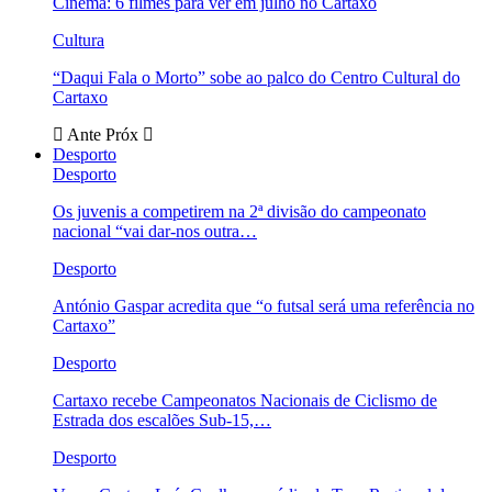
Cinema: 6 filmes para ver em julho no Cartaxo
Cultura
“Daqui Fala o Morto” sobe ao palco do Centro Cultural do
Cartaxo
Ante
Próx
Desporto
Desporto
Os juvenis a competirem na 2ª divisão do campeonato
nacional “vai dar-nos outra…
Desporto
António Gaspar acredita que “o futsal será uma referência no
Cartaxo”
Desporto
Cartaxo recebe Campeonatos Nacionais de Ciclismo de
Estrada dos escalões Sub-15,…
Desporto