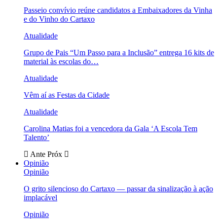
Passeio convívio reúne candidatos a Embaixadores da Vinha
e do Vinho do Cartaxo
Atualidade
Grupo de Pais “Um Passo para a Inclusão” entrega 16 kits de
material às escolas do…
Atualidade
Vêm aí as Festas da Cidade
Atualidade
Carolina Matias foi a vencedora da Gala ‘A Escola Tem
Talento’
Ante
Próx
Opinião
Opinião
O grito silencioso do Cartaxo — passar da sinalização à ação
implacável
Opinião