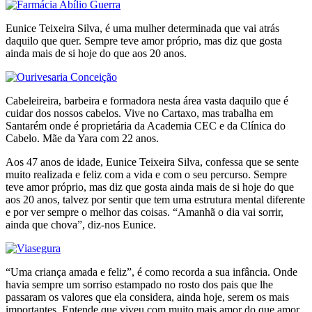
Eunice Teixeira Silva, é uma mulher determinada que vai atrás
daquilo que quer. Sempre teve amor próprio, mas diz que gosta
ainda mais de si hoje do que aos 20 anos.
Cabeleireira, barbeira e formadora nesta área vasta daquilo que é
cuidar dos nossos cabelos. Vive no Cartaxo, mas trabalha em
Santarém onde é proprietária da Academia CEC e da Clínica do
Cabelo. Mãe da Yara com 22 anos.
Aos 47 anos de idade, Eunice Teixeira Silva, confessa que se sente
muito realizada e feliz com a vida e com o seu percurso. Sempre
teve amor próprio, mas diz que gosta ainda mais de si hoje do que
aos 20 anos, talvez por sentir que tem uma estrutura mental diferente
e por ver sempre o melhor das coisas. “Amanhã o dia vai sorrir,
ainda que chova”, diz-nos Eunice.
“Uma criança amada e feliz”, é como recorda a sua infância. Onde
havia sempre um sorriso estampado no rosto dos pais que lhe
passaram os valores que ela considera, ainda hoje, serem os mais
importantes. Entende que viveu com muito mais amor do que amor