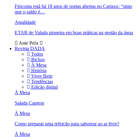
Firiconta está há 18 anos de portas abertas no Cartaxo: “sinto
que o saldo é…
Atualidade
ETAR de Valada pioneira em boas práticas na gestão da água
Ante
Próx
Revista DADA
Todos
Bichos
À Mesa
História
Viver Bem
Tendências
Edição digital
À Mesa
Salada Caprese
À Mesa
Como preparar uma refeição para saborear ao ar livre?
À Mesa