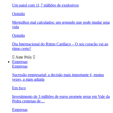
Um paiol com 11,7 milhões de explosivos
Opinião
Mergulhos mal calculados: um segundo que pode mudar uma
vida
Opinião
Dia Internacional do Ritmo Cardíaco – O seu coração vai ao
ritmo certo?
Ante
Próx
Empresas
Empresas
Sucessão empresarial: a decisão mais importante é, muitas
vezes, a mais adiada
Em foco
Investimento de 3 milhões de euros promete gerar em Vale da
Pedra centenas de…
Empresas