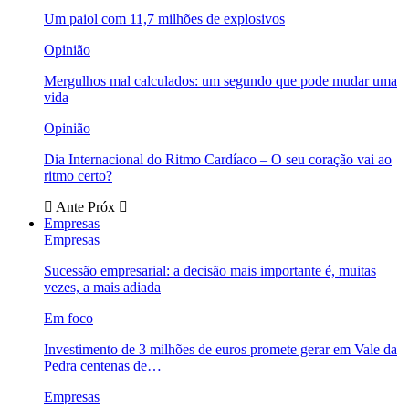
Um paiol com 11,7 milhões de explosivos
Opinião
Mergulhos mal calculados: um segundo que pode mudar uma
vida
Opinião
Dia Internacional do Ritmo Cardíaco – O seu coração vai ao
ritmo certo?
Ante
Próx
Empresas
Empresas
Sucessão empresarial: a decisão mais importante é, muitas
vezes, a mais adiada
Em foco
Investimento de 3 milhões de euros promete gerar em Vale da
Pedra centenas de…
Empresas