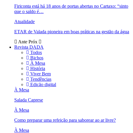
Firiconta está há 18 anos de portas abertas no Cartaxo: “sinto
que o saldo é…
Atualidade
ETAR de Valada pioneira em boas práticas na gestão da água
Ante
Próx
Revista DADA
Todos
Bichos
À Mesa
História
Viver Bem
Tendências
Edição digital
À Mesa
Salada Caprese
À Mesa
Como preparar uma refeição para saborear ao ar livre?
À Mesa