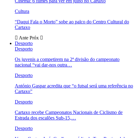
Cinema: 6 filmes para ver em julho no Cartaxo
Cultura
“Daqui Fala o Morto” sobe ao palco do Centro Cultural do
Cartaxo
Ante
Próx
Desporto
Desporto
Os juvenis a competirem na 2ª divisão do campeonato
nacional “vai dar-nos outra…
Desporto
António Gaspar acredita que “o futsal será uma referência no
Cartaxo”
Desporto
Cartaxo recebe Campeonatos Nacionais de Ciclismo de
Estrada dos escalões Sub-15,…
Desporto