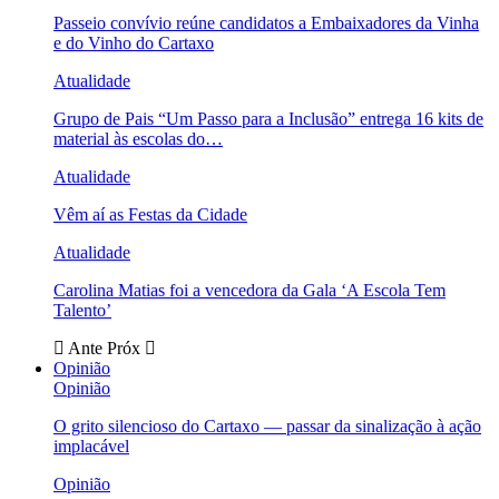
Passeio convívio reúne candidatos a Embaixadores da Vinha
e do Vinho do Cartaxo
Atualidade
Grupo de Pais “Um Passo para a Inclusão” entrega 16 kits de
material às escolas do…
Atualidade
Vêm aí as Festas da Cidade
Atualidade
Carolina Matias foi a vencedora da Gala ‘A Escola Tem
Talento’
Ante
Próx
Opinião
Opinião
O grito silencioso do Cartaxo — passar da sinalização à ação
implacável
Opinião