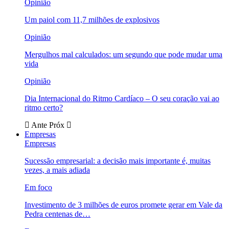
Opinião
Um paiol com 11,7 milhões de explosivos
Opinião
Mergulhos mal calculados: um segundo que pode mudar uma
vida
Opinião
Dia Internacional do Ritmo Cardíaco – O seu coração vai ao
ritmo certo?
Ante
Próx
Empresas
Empresas
Sucessão empresarial: a decisão mais importante é, muitas
vezes, a mais adiada
Em foco
Investimento de 3 milhões de euros promete gerar em Vale da
Pedra centenas de…