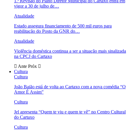
1.ª Revisão do Plano Diretor Municipal do Cartaxo entra em
vigor a 30 de julho de…
Atualidade
Estado assegura financiamento de 500 mil euros para
reabilitação do Posto da GNR do…
Atualidade
Violência doméstica continua a ser a situação mais sinalizada
na CPCJ do Cartaxo
Ante
Próx
Cultura
Cultura
João Baião está de volta ao Cartaxo com a nova comédia “O
Amor É Assim”
Cultura
Jel apresenta “Quem te viu e quem te vê” no Centro Cultural
do Cartaxo
Cultura