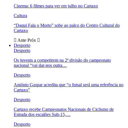
Cinema: 6 filmes para ver em julho no Cartaxo
Cultura
“Daqui Fala o Morto” sobe ao palco do Centro Cultural do
Cartaxo
Ante
Próx
Desporto
Desporto
Os juvenis a competirem na 2ª divisão do campeonato
nacional “vai dar-nos outra…
Desporto
António Gaspar acredita que “o futsal será uma referência no
Cartaxo”
Desporto
Cartaxo recebe Campeonatos Nacionais de Ciclismo de
Estrada dos escalões Sub-15,…
Desporto