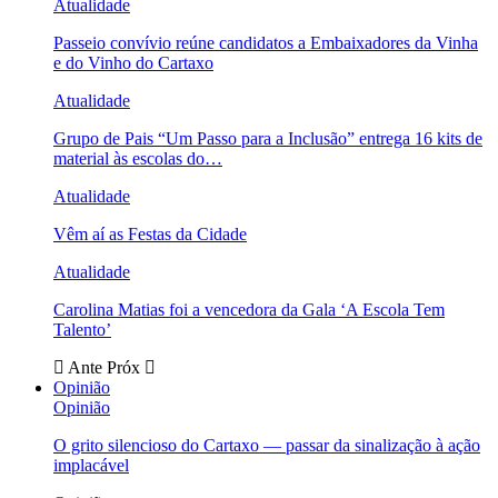
Atualidade
Passeio convívio reúne candidatos a Embaixadores da Vinha
e do Vinho do Cartaxo
Atualidade
Grupo de Pais “Um Passo para a Inclusão” entrega 16 kits de
material às escolas do…
Atualidade
Vêm aí as Festas da Cidade
Atualidade
Carolina Matias foi a vencedora da Gala ‘A Escola Tem
Talento’
Ante
Próx
Opinião
Opinião
O grito silencioso do Cartaxo — passar da sinalização à ação
implacável