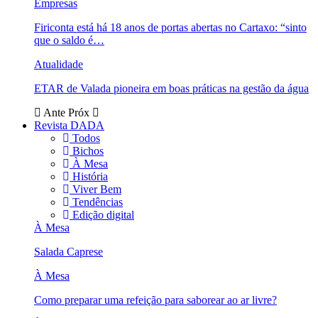
Empresas
Firiconta está há 18 anos de portas abertas no Cartaxo: “sinto
que o saldo é…
Atualidade
ETAR de Valada pioneira em boas práticas na gestão da água
Ante
Próx
Revista DADA
Todos
Bichos
À Mesa
História
Viver Bem
Tendências
Edição digital
À Mesa
Salada Caprese
À Mesa
Como preparar uma refeição para saborear ao ar livre?