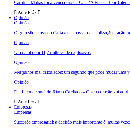
Carolina Matias foi a vencedora da Gala ‘A Escola Tem Talent
Ante
Próx
Opinião
Opinião
O grito silencioso do Cartaxo — passar da sinalização à ação i
Opinião
Um paiol com 11,7 milhões de explosivos
Opinião
Mergulhos mal calculados: um segundo que pode mudar uma v
Opinião
Dia Internacional do Ritmo Cardíaco – O seu coração vai ao ri
Ante
Próx
Empresas
Empresas
Sucessão empresarial: a decisão mais importante é, muitas veze