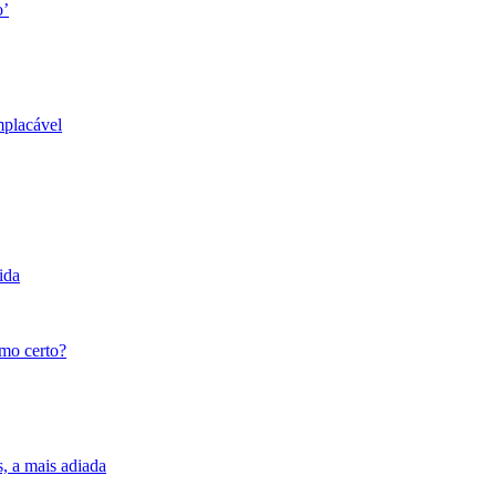
o’
mplacável
ida
tmo certo?
s, a mais adiada