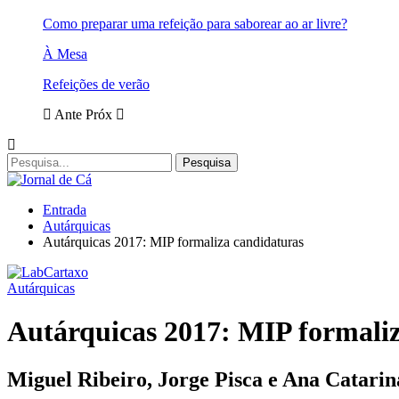
Como preparar uma refeição para saborear ao ar livre?
À Mesa
Refeições de verão
Ante
Próx
Entrada
Autárquicas
Autárquicas 2017: MIP formaliza candidaturas
Autárquicas
Autárquicas 2017: MIP formali
Miguel Ribeiro, Jorge Pisca e Ana Catari