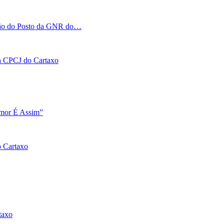
tação do Posto da GNR do…
 na CPCJ do Cartaxo
Amor É Assim”
o Cartaxo
taxo