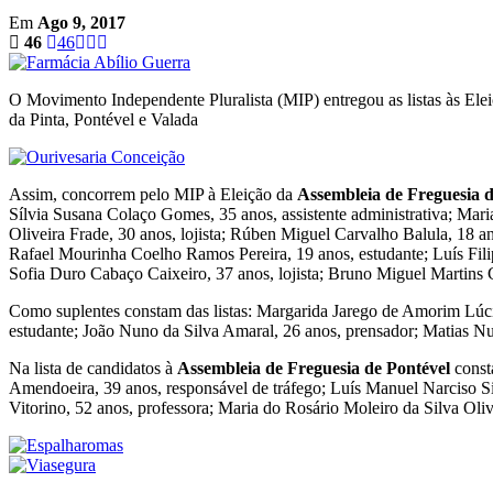
Em
Ago 9, 2017
46
46
O Movimento Independente Pluralista (MIP) entregou as listas às Elei
da Pinta, Pontével e Valada
Assim, concorrem pelo MIP à Eleição da
Assembleia de Freguesia d
Sílvia Susana Colaço Gomes, 35 anos, assistente administrativa; Mari
Oliveira Frade, 30 anos, lojista; Rúben Miguel Carvalho Balula, 18 an
Rafael Mourinha Coelho Ramos Pereira, 19 anos, estudante; Luís Fili
Sofia Duro Cabaço Caixeiro, 37 anos, lojista; Bruno Miguel Martins C
Como suplentes constam das listas: Margarida Jarego de Amorim Lúci
estudante; João Nuno da Silva Amaral, 26 anos, prensador; Matias N
Na lista de candidatos à
Assembleia de Freguesia de Pontével
const
Amendoeira, 39 anos, responsável de tráfego; Luís Manuel Narciso Sil
Vitorino, 52 anos, professora; Maria do Rosário Moleiro da Silva Oliv