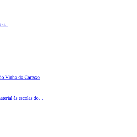
esta
 do Vinho do Cartaxo
aterial às escolas do…