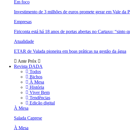
Em foco
Investimento de 3 milhões de euros promete gerar em Vale da 
Empresas
Firiconta está há 18 anos de portas abertas no Cartaxo: “sinto 
Atualidade
ETAR de Valada pioneira em boas práticas na gestão da água
Ante
Próx
Revista DADA
Todos
Bichos
À Mesa
História
Viver Bem
Tendências
Edição digital
À Mesa
Salada Caprese
À Mesa