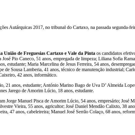
ções Autárquicas 2017, no tribunal do Cartaxo, na passada segunda-feir
a União de Freguesias Cartaxo e Vale da Pinta
os candidatos efetiv
a José Pio Caneco, 51 anos, empregada de limpeza; Liliana Sofia Ramal
os, estudante; Maria Marcelina de Jesus Ferreira, 54 anos, desempregad
pe de Sousa Lamberia, 41 anos, técnico de manutenção industrial; Carl
aixeiro, 42 anos, informático.
o, 21 anos, estudante; António Marino Bago de Uva D’ Almeida Lopes,
unes Jarego de Amorim Lúcio, 18 anos, estudante.
am Jorge Manuel Pisca de Amorim Lúcio, 54 anos, empresário; José Ma
vestre Vieira, 55 anos, agricultor; José Daniel Mendão Calixto, 38 anos
eira, 47 anos, cabeleireira; Manuel José Serrão Colaço, 68 anos, reform