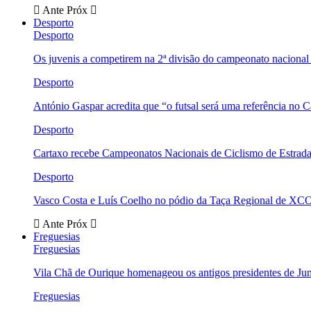
Ante
Próx
Desporto
Desporto
Os juvenis a competirem na 2ª divisão do campeonato nacional
Desporto
António Gaspar acredita que “o futsal será uma referência no C
Desporto
Cartaxo recebe Campeonatos Nacionais de Ciclismo de Estrad
Desporto
Vasco Costa e Luís Coelho no pódio da Taça Regional de XC
Ante
Próx
Freguesias
Freguesias
Vila Chã de Ourique homenageou os antigos presidentes de Ju
Freguesias