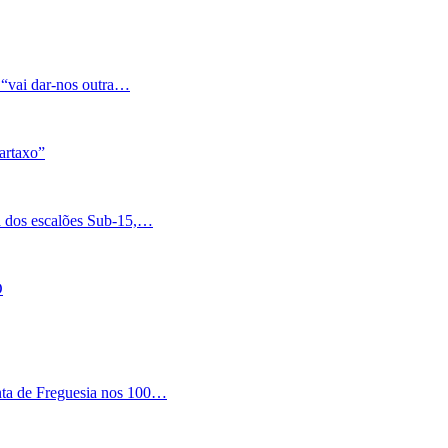
 “vai dar-nos outra…
artaxo”
a dos escalões Sub-15,…
O
nta de Freguesia nos 100…