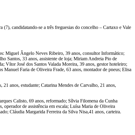
a (7), candidatando-se a três freguesias do concelho – Cartaxo e Vale
os: Miguel Ângelo Neves Ribeiro, 39 anos, consultor Informático;
ho Santos, 33 anos, assistente de loja; Miriam Andreia Pio de
a; Vítor José dos Santos Valada Moreira, 39 anos, gestor hoteleiro;
os Manuel Faria de Oliveira Frade, 63 anos, montador de pneus; Elisa
 21 anos, estudante; Catarina Mendes de Carvalho, 21 anos,
rques Calisto, 69 anos, reformado; Sílvia Filomena da Cunha
, operador de assistência em escala; Luísa Maria de Oliveira
ado; Cláudia Margarida Ferreira da Silva Nisa,41 anos, carteira.