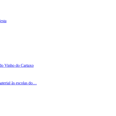
esta
 do Vinho do Cartaxo
aterial às escolas do…