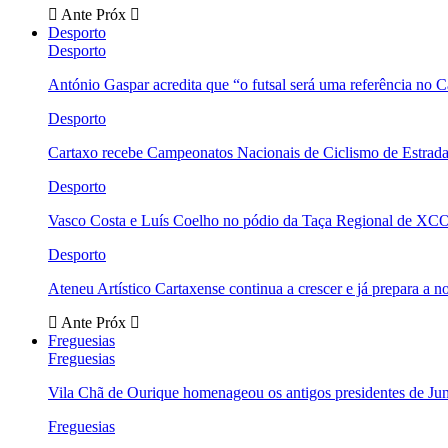
Ante
Próx
Desporto
Desporto
António Gaspar acredita que “o futsal será uma referência no C
Desporto
Cartaxo recebe Campeonatos Nacionais de Ciclismo de Estrad
Desporto
Vasco Costa e Luís Coelho no pódio da Taça Regional de XC
Desporto
Ateneu Artístico Cartaxense continua a crescer e já prepara a 
Ante
Próx
Freguesias
Freguesias
Vila Chã de Ourique homenageou os antigos presidentes de Ju
Freguesias