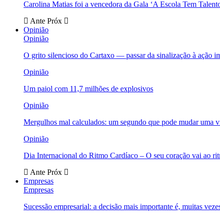
Carolina Matias foi a vencedora da Gala ‘A Escola Tem Talent
Ante
Próx
Opinião
Opinião
O grito silencioso do Cartaxo — passar da sinalização à ação i
Opinião
Um paiol com 11,7 milhões de explosivos
Opinião
Mergulhos mal calculados: um segundo que pode mudar uma v
Opinião
Dia Internacional do Ritmo Cardíaco – O seu coração vai ao ri
Ante
Próx
Empresas
Empresas
Sucessão empresarial: a decisão mais importante é, muitas veze