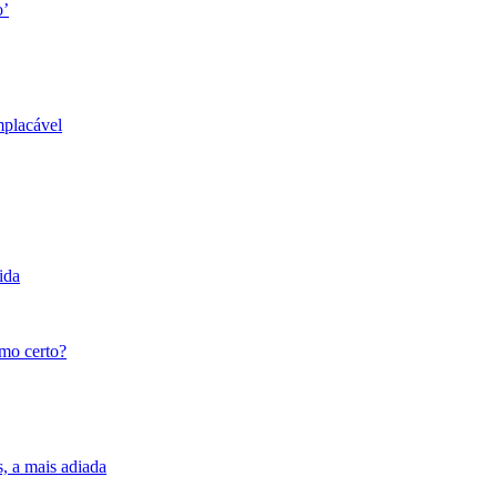
o’
mplacável
ida
tmo certo?
s, a mais adiada