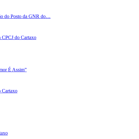
tação do Posto da GNR do…
 na CPCJ do Cartaxo
Amor É Assim”
o Cartaxo
taxo