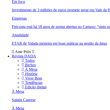
Em foco
Investimento de 3 milhões de euros promete gerar em Vale da 
Empresas
Firiconta está há 18 anos de portas abertas no Cartaxo: “sinto 
Atualidade
ETAR de Valada pioneira em boas práticas na gestão da água
Ante
Próx
Revista DADA
Todos
Bichos
À Mesa
História
Viver Bem
Tendências
Edição digital
À Mesa
Salada Caprese
À Mesa