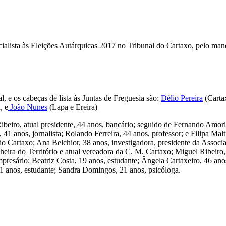
 Socialista às Eleições Autárquicas 2017 no Tribunal do Cartaxo, pelo 
, e os cabeças de lista às Juntas de Freguesia são:
Délio Pereira
(Cartax
, e
João Nunes
(Lapa e Ereira)
eiro, atual presidente, 44 anos, bancário; seguido de Fernando Amorim,
41 anos, jornalista; Rolando Ferreira, 44 anos, professor; e Filipa Mal
o Cartaxo; Ana Belchior, 38 anos, investigadora, presidente da Asso
heira do Território e atual vereadora da C. M. Cartaxo; Miguel Ribeiro,
presário; Beatriz Costa, 19 anos, estudante; Ângela Cartaxeiro, 46 ano
1 anos, estudante; Sandra Domingos, 21 anos, psicóloga.