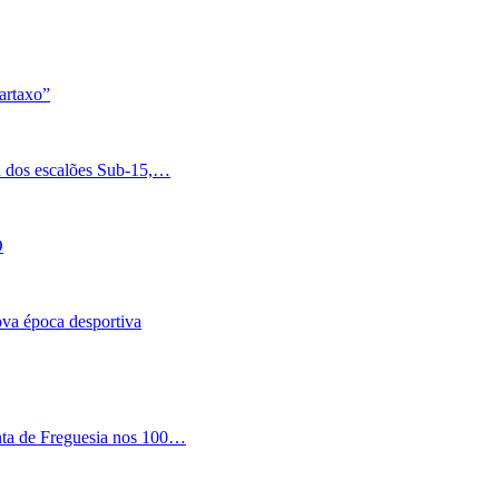
artaxo”
a dos escalões Sub-15,…
O
nova época desportiva
nta de Freguesia nos 100…