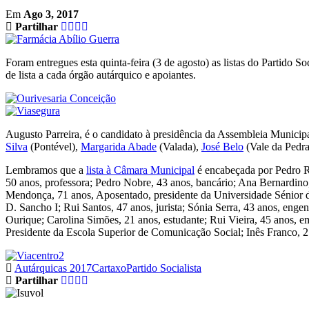
Em
Ago 3, 2017
Partilhar
Foram entregues esta quinta-feira (3 de agosto) as listas do Partido
de lista a cada órgão autárquico e apoiantes.
Augusto Parreira, é o candidato à presidência da Assembleia Municipal
Silva
(Pontével),
Margarida Abade
(Valada),
José Belo
(Vale da Pedra
Lembramos que a
lista à Câmara Municipal
é encabeçada por Pedro Rib
50 anos, professora; Pedro Nobre, 43 anos, bancário; Ana Bernardino, 
Mendonça, 71 anos, Aposentado, presidente da Universidade Sénior d
D. Sancho I; Rui Santos, 47 anos, jurista; Sónia Serra, 43 anos, engen
Ourique; Carolina Simões, 21 anos, estudante; Rui Vieira, 45 anos, em
Presidente da Escola Superior de Comunicação Social; Inês Franco, 2
Autárquicas 2017
Cartaxo
Partido Socialista
Partilhar