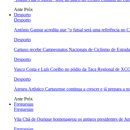
Ante
Próx
Desporto
Desporto
António Gaspar acredita que “o futsal será uma referência no C
Desporto
Cartaxo recebe Campeonatos Nacionais de Ciclismo de Estrad
Desporto
Vasco Costa e Luís Coelho no pódio da Taça Regional de XC
Desporto
Ateneu Artístico Cartaxense continua a crescer e já prepara a 
Ante
Próx
Freguesias
Freguesias
Vila Chã de Ourique homenageou os antigos presidentes de Ju
Freguesias