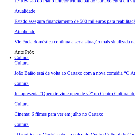
1.ª Revisão do Plano Diretor Municipal do Cartaxo entra em v
Atualidade
Estado assegura financiamento de 500 mil euros para reabili
Atualidade
Violência doméstica continua a ser a situação mais sinalizada
Ante
Próx
Cultura
Cultura
João Baião está de volta ao Cartaxo com a nova comédia “O 
Cultura
Jel apresenta “Quem te viu e quem te vê” no Centro Cultural d
Cultura
Cinema: 6 filmes para ver em julho no Cartaxo
Cultura
“Daqui Fala o Morto” sobe ao palco do Centro Cultural do Car