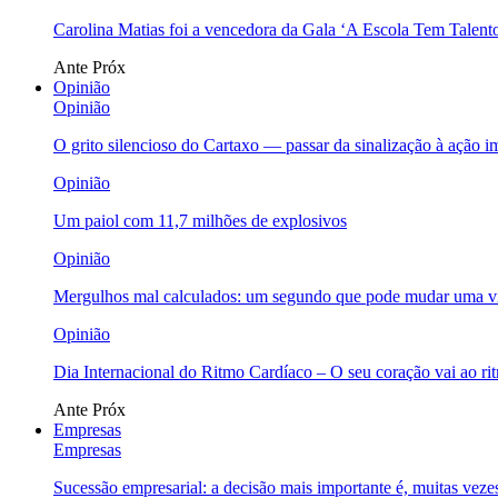
Carolina Matias foi a vencedora da Gala ‘A Escola Tem Talent
Ante
Próx
Opinião
Opinião
O grito silencioso do Cartaxo — passar da sinalização à ação i
Opinião
Um paiol com 11,7 milhões de explosivos
Opinião
Mergulhos mal calculados: um segundo que pode mudar uma v
Opinião
Dia Internacional do Ritmo Cardíaco – O seu coração vai ao ri
Ante
Próx
Empresas
Empresas
Sucessão empresarial: a decisão mais importante é, muitas veze