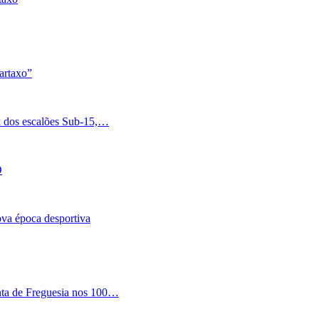
artaxo”
a dos escalões Sub-15,…
O
nova época desportiva
nta de Freguesia nos 100…