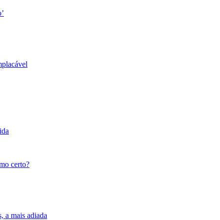
o’
mplacável
ida
tmo certo?
s, a mais adiada