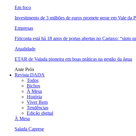
Em foco
Investimento de 3 milhões de euros promete gerar em Vale da 
Empresas
Firiconta está há 18 anos de portas abertas no Cartaxo: “sinto 
Atualidade
ETAR de Valada pioneira em boas práticas na gestão da água
Ante
Próx
Revista DADA
Todos
Bichos
À Mesa
História
Viver Bem
Tendências
Edição digital
À Mesa
Salada Caprese