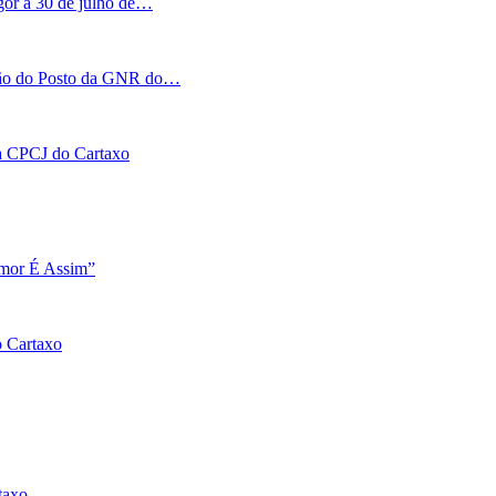
igor a 30 de julho de…
tação do Posto da GNR do…
 na CPCJ do Cartaxo
Amor É Assim”
o Cartaxo
taxo