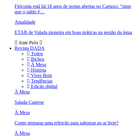
Firiconta está há 18 anos de portas abertas no Cartaxo: “sinto
que o saldo é…
Atualidade
ETAR de Valada pioneira em boas práticas na gestão da água
Ante
Próx
Revista DADA
Todos
Bichos
À Mesa
História
Viver Bem
Tendências
Edição digital
À Mesa
Salada Caprese
À Mesa
Como preparar uma refeição para saborear ao ar livre?
À Mesa