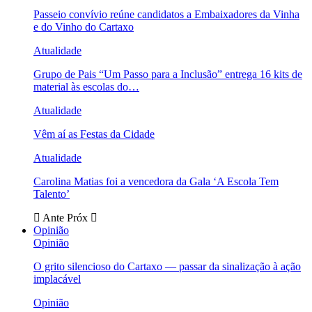
Passeio convívio reúne candidatos a Embaixadores da Vinha
e do Vinho do Cartaxo
Atualidade
Grupo de Pais “Um Passo para a Inclusão” entrega 16 kits de
material às escolas do…
Atualidade
Vêm aí as Festas da Cidade
Atualidade
Carolina Matias foi a vencedora da Gala ‘A Escola Tem
Talento’
Ante
Próx
Opinião
Opinião
O grito silencioso do Cartaxo — passar da sinalização à ação
implacável
Opinião