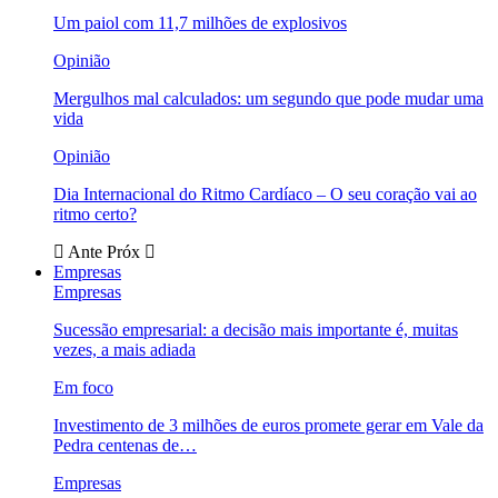
Um paiol com 11,7 milhões de explosivos
Opinião
Mergulhos mal calculados: um segundo que pode mudar uma
vida
Opinião
Dia Internacional do Ritmo Cardíaco – O seu coração vai ao
ritmo certo?
Ante
Próx
Empresas
Empresas
Sucessão empresarial: a decisão mais importante é, muitas
vezes, a mais adiada
Em foco
Investimento de 3 milhões de euros promete gerar em Vale da
Pedra centenas de…
Empresas