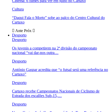
Cinema: 6 filmes para ver em julho no Cartaxo
Cultura
“Daqui Fala o Morto” sobe ao palco do Centro Cultural do
Cartaxo
Ante
Próx
Desporto
Desporto
Os juvenis a competirem na 2ª divisão do campeonato
nacional “vai dar-nos outra…
Desporto
António Gaspar acredita que “o futsal será uma referência no
Cartaxo”
Desporto
Cartaxo recebe Campeonatos Nacionais de Ciclismo de
Estrada dos escalões Sub-15,…
Desporto