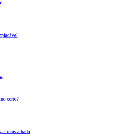
o’
mplacável
ida
tmo certo?
s, a mais adiada