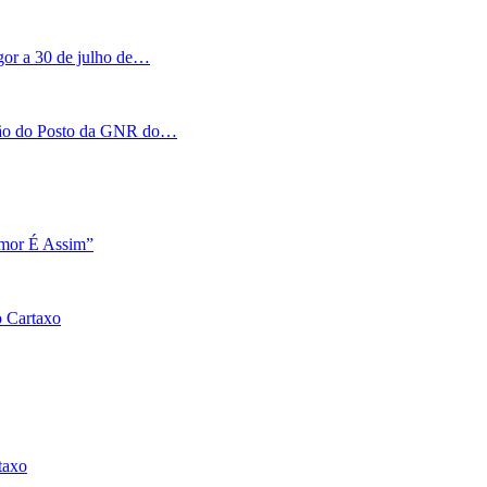
igor a 30 de julho de…
tação do Posto da GNR do…
Amor É Assim”
o Cartaxo
taxo