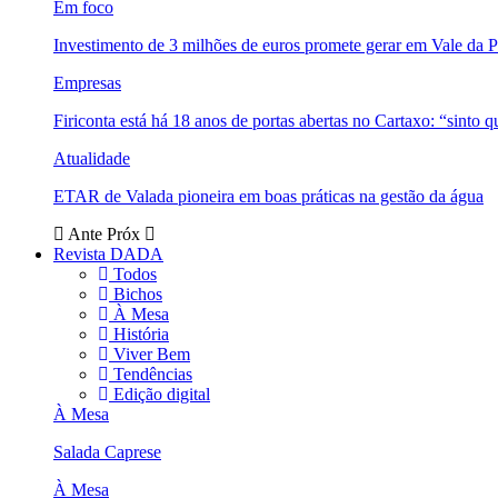
Em foco
Investimento de 3 milhões de euros promete gerar em Vale da 
Empresas
Firiconta está há 18 anos de portas abertas no Cartaxo: “sinto 
Atualidade
ETAR de Valada pioneira em boas práticas na gestão da água
Ante
Próx
Revista DADA
Todos
Bichos
À Mesa
História
Viver Bem
Tendências
Edição digital
À Mesa
Salada Caprese
À Mesa