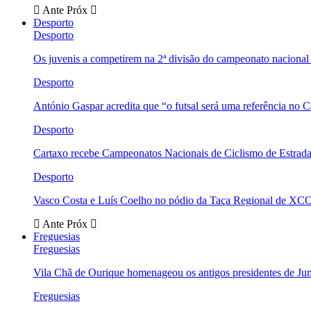
Ante
Próx
Desporto
Desporto
Os juvenis a competirem na 2ª divisão do campeonato nacional
Desporto
António Gaspar acredita que “o futsal será uma referência no C
Desporto
Cartaxo recebe Campeonatos Nacionais de Ciclismo de Estrad
Desporto
Vasco Costa e Luís Coelho no pódio da Taça Regional de XC
Ante
Próx
Freguesias
Freguesias
Vila Chã de Ourique homenageou os antigos presidentes de Ju
Freguesias