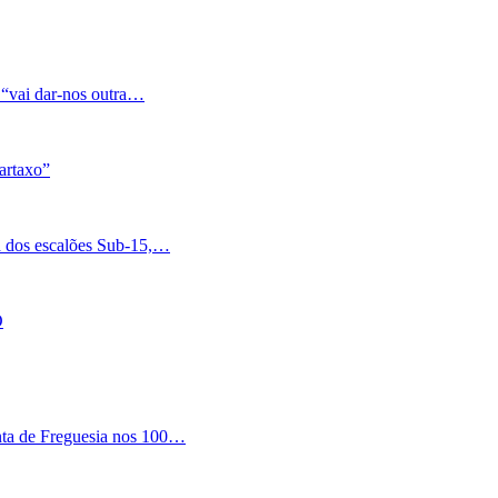
 “vai dar-nos outra…
artaxo”
a dos escalões Sub-15,…
O
nta de Freguesia nos 100…