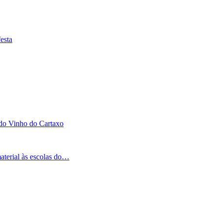
esta
 do Vinho do Cartaxo
aterial às escolas do…