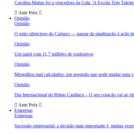
Carolina Matias foi a vencedora da Gala ‘A Escola Tem Talent
Ante
Próx
Opinião
Opinião
O grito silencioso do Cartaxo — passar da sinalização à ação i
Opinião
Um paiol com 11,7 milhões de explosivos
Opinião
Mergulhos mal calculados: um segundo que pode mudar uma v
Opinião
Dia Internacional do Ritmo Cardíaco – O seu coração vai ao ri
Ante
Próx
Empresas
Empresas
Sucessão empresarial: a decisão mais importante é, muitas veze