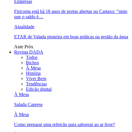
Empresas
Firiconta está há 18 anos de portas abertas no Cartaxo: “sinto
que o saldo é…
Atualidade
ETAR de Valada pioneira em boas práticas na gestão da água
Ante
Próx
Revista DADA
Todos
Bichos
À Mesa
História
Viver Bem
Tendências
Edição digital
À Mesa
Salada Caprese
À Mesa
Como preparar uma refeição para saborear ao ar livre?