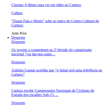
Cinema: 6 filmes para ver em julho no Cartaxo
Cultura
“Daqui Fala o Morto” sobe ao palco do Centro Cultural do
Cartaxo
Ante
Próx
Desporto
Desporto
Os juvenis a competirem na 2ª divisão do campeonato
nacional “vai dar-nos outra…
Desporto
António Gaspar acredita que “o futsal será uma referência no
Cartaxo”
Desporto
Cartaxo recebe Campeonatos Nacionais de Ciclismo de
Estrada dos escalões Sub-15,…
Desporto