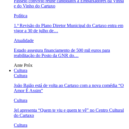
Passeio convívio reúne candidatos a Embaixadores da Vinha
e do Vinho do Cartaxo
Política
1.ª Revisão do Plano Diretor Municipal do Cartaxo entra em
vigor a 30 de julho de…
Atualidade
Estado assegura financiamento de 500 mil euros para
reabilitação do Posto da GNR do…
Ante
Próx
Cultura
Cultura
João Baião está de volta ao Cartaxo com a nova comédia “O
Amor É Assim”
Cultura
Jel apresenta “Quem te viu e quem te vê” no Centro Cultural
do Cartaxo
Cultura