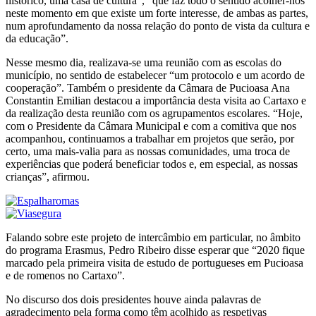
histórico, uma casa de cultura”, “que faz todo o sentido acolher-nos
neste momento em que existe um forte interesse, de ambas as partes,
num aprofundamento da nossa relação do ponto de vista da cultura e
da educação”.
Nesse mesmo dia, realizava-se uma reunião com as escolas do
município, no sentido de estabelecer “um protocolo e um acordo de
cooperação”. Também o presidente da Câmara de Pucioasa Ana
Constantin Emilian destacou a importância desta visita ao Cartaxo e
da realização desta reunião com os agrupamentos escolares. “Hoje,
com o Presidente da Câmara Municipal e com a comitiva que nos
acompanhou, continuamos a trabalhar em projetos que serão, por
certo, uma mais-valia para as nossas comunidades, uma troca de
experiências que poderá beneficiar todos e, em especial, as nossas
crianças”, afirmou.
Falando sobre este projeto de intercâmbio em particular, no âmbito
do programa Erasmus, Pedro Ribeiro disse esperar que “2020 fique
marcado pela primeira visita de estudo de portugueses em Pucioasa
e de romenos no Cartaxo”.
No discurso dos dois presidentes houve ainda palavras de
agradecimento pela forma como têm acolhido as respetivas