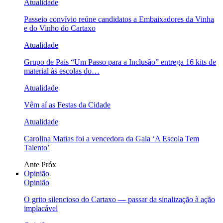
Atualidade
Passeio convívio reúne candidatos a Embaixadores da Vinha
e do Vinho do Cartaxo
Atualidade
Grupo de Pais “Um Passo para a Inclusão” entrega 16 kits de
material às escolas do…
Atualidade
Vêm aí as Festas da Cidade
Atualidade
Carolina Matias foi a vencedora da Gala ‘A Escola Tem
Talento’
Ante
Próx
Opinião
Opinião
O grito silencioso do Cartaxo — passar da sinalização à ação
implacável