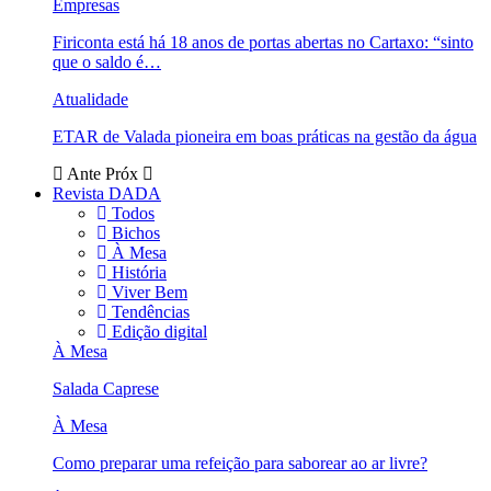
Empresas
Firiconta está há 18 anos de portas abertas no Cartaxo: “sinto
que o saldo é…
Atualidade
ETAR de Valada pioneira em boas práticas na gestão da água
Ante
Próx
Revista DADA
Todos
Bichos
À Mesa
História
Viver Bem
Tendências
Edição digital
À Mesa
Salada Caprese
À Mesa
Como preparar uma refeição para saborear ao ar livre?