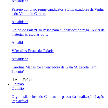
Atualidade
Passeio convívio reúne candidatos a Embaixadores da Vinha
e do Vinho do Cartaxo
Atualidade
Grupo de Pais “Um Passo para a Inclusão” entrega 16 kits de
material às escolas do…
Atualidade
Vêm aí as Festas da Cidade
Atualidade
Carolina Matias foi a vencedora da Gala ‘A Escola Tem
Talento’
Ante
Próx
Opinião
Opinião
O grito silencioso do Cartaxo — passar da sinalização à ação
implacável