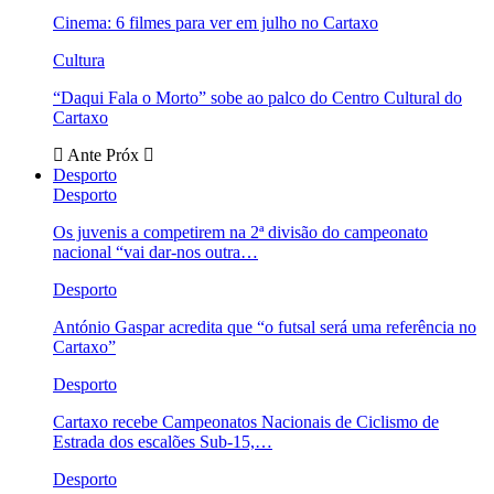
Cinema: 6 filmes para ver em julho no Cartaxo
Cultura
“Daqui Fala o Morto” sobe ao palco do Centro Cultural do
Cartaxo
Ante
Próx
Desporto
Desporto
Os juvenis a competirem na 2ª divisão do campeonato
nacional “vai dar-nos outra…
Desporto
António Gaspar acredita que “o futsal será uma referência no
Cartaxo”
Desporto
Cartaxo recebe Campeonatos Nacionais de Ciclismo de
Estrada dos escalões Sub-15,…
Desporto