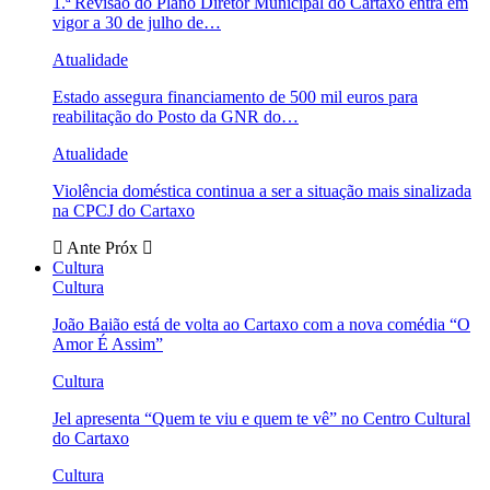
1.ª Revisão do Plano Diretor Municipal do Cartaxo entra em
vigor a 30 de julho de…
Atualidade
Estado assegura financiamento de 500 mil euros para
reabilitação do Posto da GNR do…
Atualidade
Violência doméstica continua a ser a situação mais sinalizada
na CPCJ do Cartaxo
Ante
Próx
Cultura
Cultura
João Baião está de volta ao Cartaxo com a nova comédia “O
Amor É Assim”
Cultura
Jel apresenta “Quem te viu e quem te vê” no Centro Cultural
do Cartaxo
Cultura