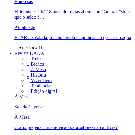
Empresas
Firiconta está há 18 anos de portas abertas no Cartaxo: “sinto
que o saldo é…
Atualidade
ETAR de Valada pioneira em boas práticas na gestão da água
Ante
Próx
Revista DADA
Todos
Bichos
À Mesa
História
Viver Bem
Tendências
Edição digital
À Mesa
Salada Caprese
À Mesa
Como preparar uma refeição para saborear ao ar livre?