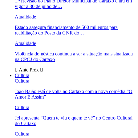
1.ª Revisão do Plano Diretor Municipal do Cartaxo entra em
vigor a 30 de julho de…
Atualidade
Estado assegura financiamento de 500 mil euros para
reabilitação do Posto da GNR do…
Atualidade
Violência doméstica continua a ser a situação mais sinalizada
na CPCJ do Cartaxo
Ante
Próx
Cultura
Cultura
João Baião está de volta ao Cartaxo com a nova comédia “O
Amor É Assim”
Cultura
Jel apresenta “Quem te viu e quem te vê” no Centro Cultural
do Cartaxo
Cultura