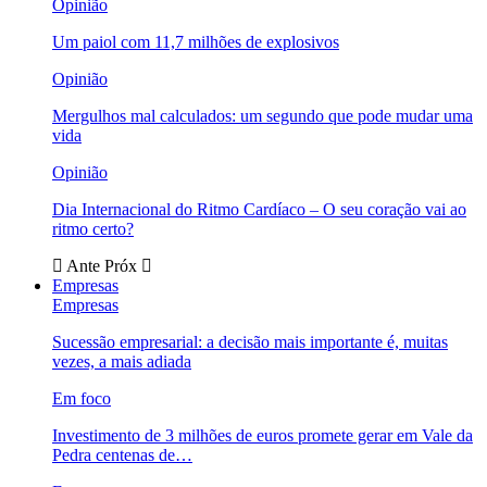
Opinião
Um paiol com 11,7 milhões de explosivos
Opinião
Mergulhos mal calculados: um segundo que pode mudar uma
vida
Opinião
Dia Internacional do Ritmo Cardíaco – O seu coração vai ao
ritmo certo?
Ante
Próx
Empresas
Empresas
Sucessão empresarial: a decisão mais importante é, muitas
vezes, a mais adiada
Em foco
Investimento de 3 milhões de euros promete gerar em Vale da
Pedra centenas de…