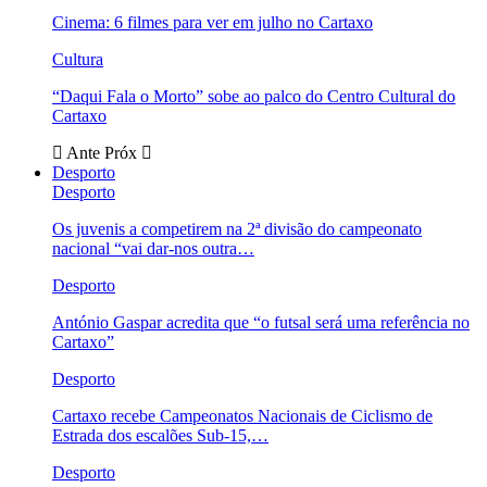
Cinema: 6 filmes para ver em julho no Cartaxo
Cultura
“Daqui Fala o Morto” sobe ao palco do Centro Cultural do
Cartaxo
Ante
Próx
Desporto
Desporto
Os juvenis a competirem na 2ª divisão do campeonato
nacional “vai dar-nos outra…
Desporto
António Gaspar acredita que “o futsal será uma referência no
Cartaxo”
Desporto
Cartaxo recebe Campeonatos Nacionais de Ciclismo de
Estrada dos escalões Sub-15,…
Desporto