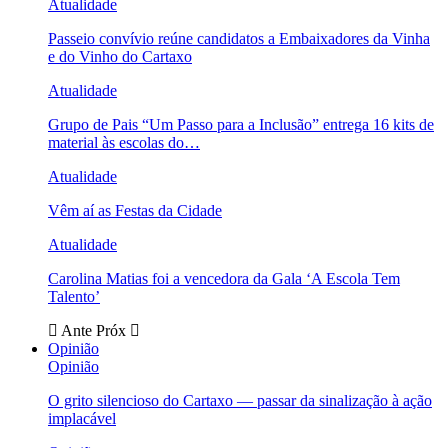
Atualidade
Passeio convívio reúne candidatos a Embaixadores da Vinha
e do Vinho do Cartaxo
Atualidade
Grupo de Pais “Um Passo para a Inclusão” entrega 16 kits de
material às escolas do…
Atualidade
Vêm aí as Festas da Cidade
Atualidade
Carolina Matias foi a vencedora da Gala ‘A Escola Tem
Talento’
Ante
Próx
Opinião
Opinião
O grito silencioso do Cartaxo — passar da sinalização à ação
implacável