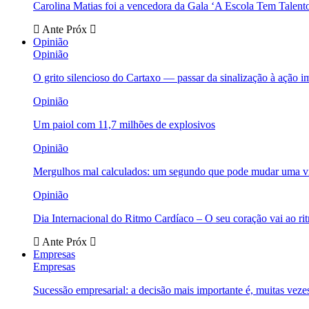
Carolina Matias foi a vencedora da Gala ‘A Escola Tem Talent
Ante
Próx
Opinião
Opinião
O grito silencioso do Cartaxo — passar da sinalização à ação i
Opinião
Um paiol com 11,7 milhões de explosivos
Opinião
Mergulhos mal calculados: um segundo que pode mudar uma v
Opinião
Dia Internacional do Ritmo Cardíaco – O seu coração vai ao ri
Ante
Próx
Empresas
Empresas
Sucessão empresarial: a decisão mais importante é, muitas veze