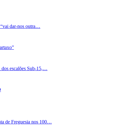
 “vai dar-nos outra…
artaxo”
a dos escalões Sub-15,…
O
nta de Freguesia nos 100…