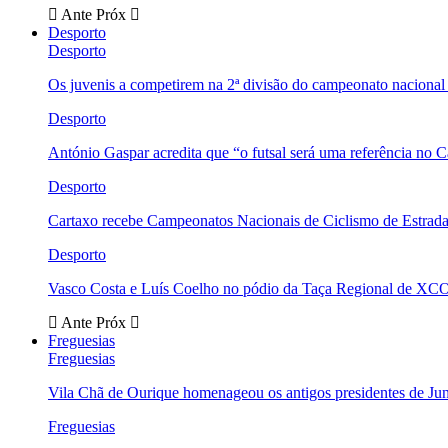
Ante
Próx
Desporto
Desporto
Os juvenis a competirem na 2ª divisão do campeonato nacional
Desporto
António Gaspar acredita que “o futsal será uma referência no C
Desporto
Cartaxo recebe Campeonatos Nacionais de Ciclismo de Estrad
Desporto
Vasco Costa e Luís Coelho no pódio da Taça Regional de XC
Ante
Próx
Freguesias
Freguesias
Vila Chã de Ourique homenageou os antigos presidentes de Ju
Freguesias