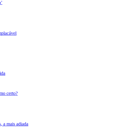
o’
mplacável
ida
tmo certo?
s, a mais adiada