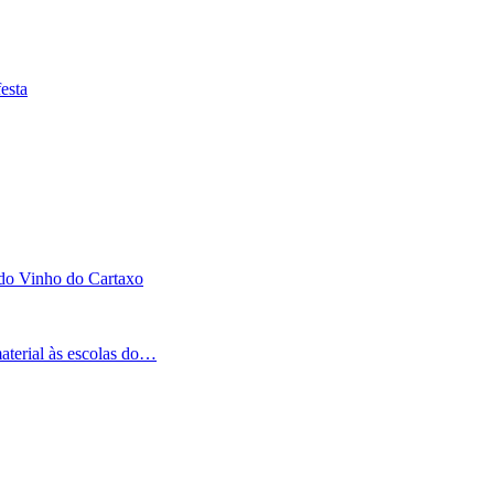
esta
 do Vinho do Cartaxo
aterial às escolas do…