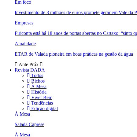
Em foco
Investimento de 3 milhões de euros promete gerar em Vale da 
Empresas
Firiconta está há 18 anos de portas abertas no Cartaxo: “sinto 
Atualidade
ETAR de Valada pioneira em boas práticas na gestão da água
Ante
Próx
Revista DADA
Todos
Bichos
À Mesa
História
Viver Bem
Tendências
Edição digital
À Mesa
Salada Caprese
À Mesa