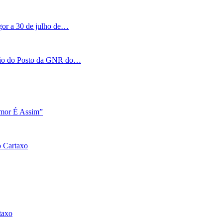
igor a 30 de julho de…
tação do Posto da GNR do…
Amor É Assim”
o Cartaxo
taxo