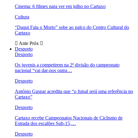
Cinema: 6 filmes para ver em julho no Cartaxo
Cultura
“Daqui Fala o Morto” sobe ao palco do Centro Cultural do
Cartaxo
Ante
Próx
Desporto
Desporto
Os juvenis a competirem na 2ª divisão do campeonato
nacional “vai dar-nos outra…
Desporto
António Gaspar acredita que “o futsal será uma referência no
Cartaxo”
Desporto
Cartaxo recebe Campeonatos Nacionais de Ciclismo de
Estrada dos escalões Sub-15,…
Desporto