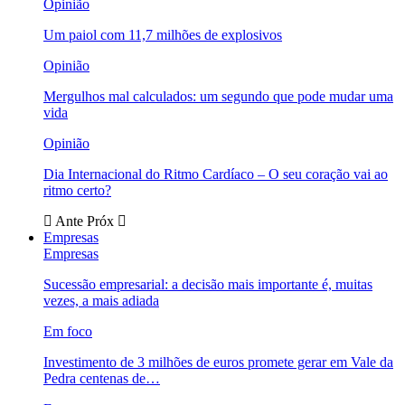
Opinião
Um paiol com 11,7 milhões de explosivos
Opinião
Mergulhos mal calculados: um segundo que pode mudar uma
vida
Opinião
Dia Internacional do Ritmo Cardíaco – O seu coração vai ao
ritmo certo?
Ante
Próx
Empresas
Empresas
Sucessão empresarial: a decisão mais importante é, muitas
vezes, a mais adiada
Em foco
Investimento de 3 milhões de euros promete gerar em Vale da
Pedra centenas de…