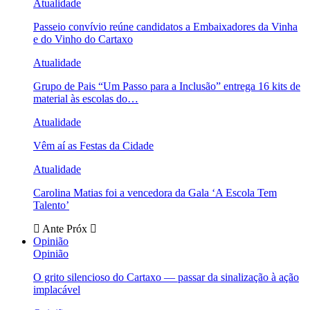
Atualidade
Passeio convívio reúne candidatos a Embaixadores da Vinha
e do Vinho do Cartaxo
Atualidade
Grupo de Pais “Um Passo para a Inclusão” entrega 16 kits de
material às escolas do…
Atualidade
Vêm aí as Festas da Cidade
Atualidade
Carolina Matias foi a vencedora da Gala ‘A Escola Tem
Talento’
Ante
Próx
Opinião
Opinião
O grito silencioso do Cartaxo — passar da sinalização à ação
implacável