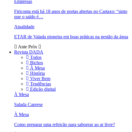
Empresas
Firiconta está há 18 anos de portas abertas no Cartaxo: “sinto
que o saldo é…
Atualidade
ETAR de Valada pioneira em boas práticas na gestão da água
Ante
Próx
Revista DADA
Todos
Bichos
À Mesa
História
Viver Bem
Tendências
Edição digital
À Mesa
Salada Caprese
À Mesa
Como preparar uma refeição para saborear ao ar livre?