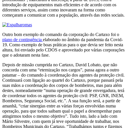
introdução de equipamentos mais eficientes e de acordo com os
diferentes serviços, assim como inovaram na forma como
começaram a comunicar com a população, através das redes sociais.
Outro bom exemplo do comando da corporação do Cartaxo foi o
plano de contingência
elaborado no âmbito da pandemia da Covid-
19. Como exemplo de boas práticas para o que devia ser feito nesta
altura, foi enviado pelo CDOS e aproveitado por várias corporações
que o adotaram nesta fase.
Depois de missão cumprida no Cartaxo, David Lobato, que não
concorda com uma “eternização nos cargos”, passa agora a outro
patamar – do comando à coordenação dos agentes da proteção civil.
Continuará com ligação ao quartel do Cartaxo, porque passará pela
suas mãos a coordenação dos corpos de bombeiros, mas para além
destes, nomeadamente “numa operação de grande envergadura, terá
de coordenar todos os agentes da proteção civil: PSP, GNR, INEM,
Bombeiros, Segurança Social, etc.”. A sua função será, a partir de
amanhã, “criar sinergias entre as várias forças envolvidas numa
operação, para que todos saibam qual o papel a desempenhar para
atingirmos todos o mesmo objetivo”. Tudo isto, lado a lado com
Mário Silvestre, com quem já teve oportunidade de trabalhar, nos
Bombeiros Municipais do Cartaxo. “Trabalhámos juntos e fizemos