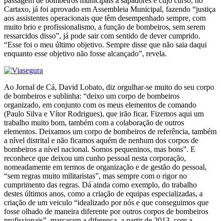
passagem de bombeiros municipais a sapadores e cujo curso, no
Cartaxo, já foi aprovado em Assembleia Municipal, fazendo “justiça
aos assistentes operacionais que têm desempenhado sempre, com
muito brio e profissionalismo, a função de bombeiros, sem serem
ressarcidos disso”, já pode sair com sentido de dever cumprido.
“Esse foi o meu último objetivo. Sempre disse que não saia daqui
enquanto esse objetivo não fosse alcançado”, revela.
Ao Jornal de Cá, David Lobato, diz orgulhar-se muito do seu corpo
de bombeiros e sublinha: “deixo um corpo de bombeiros
organizado, em conjunto com os meus elementos de comando
(Paulo Silva e Vítor Rodrigues), que irão ficar. Fizemos aqui um
trabalho muito bom, também com a colaboração de outros
elementos. Deixamos um corpo de bombeiros de referência, também
a nível distrital e não ficamos aquém de nenhum dos corpos de
bombeiros a nível nacional. Somos pequeninos, mas bons”. E
reconhece que deixou um cunho pessoal nesta corporação,
nomeadamente em termos de organização e de gestão do pessoal,
“sem regras muito militaristas”, mas sempre com o rigor no
cumprimento das regras. Dá ainda como exemplo, do trabalho
destes últimos anos, como a criação de equipas especializadas, a
criação de um veiculo “idealizado por nós e que conseguimos que
fosse olhado de maneira diferente por outros corpos de bombeiros
profissionais”, marcaram a diferença, a partir de 2013, com a