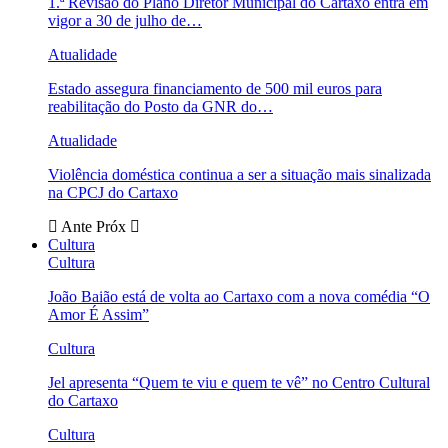
1.ª Revisão do Plano Diretor Municipal do Cartaxo entra em
vigor a 30 de julho de…
Atualidade
Estado assegura financiamento de 500 mil euros para
reabilitação do Posto da GNR do…
Atualidade
Violência doméstica continua a ser a situação mais sinalizada
na CPCJ do Cartaxo
Ante
Próx
Cultura
Cultura
João Baião está de volta ao Cartaxo com a nova comédia “O
Amor É Assim”
Cultura
Jel apresenta “Quem te viu e quem te vê” no Centro Cultural
do Cartaxo
Cultura