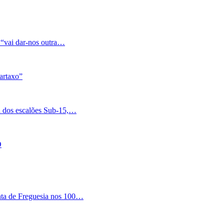
 “vai dar-nos outra…
artaxo”
a dos escalões Sub-15,…
O
nta de Freguesia nos 100…