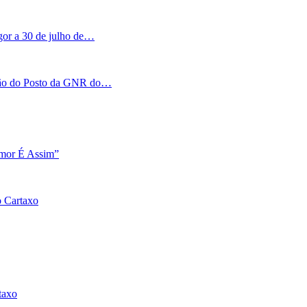
igor a 30 de julho de…
tação do Posto da GNR do…
Amor É Assim”
o Cartaxo
taxo