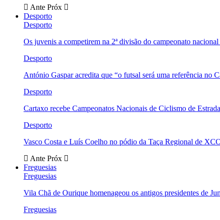
Ante
Próx
Desporto
Desporto
Os juvenis a competirem na 2ª divisão do campeonato nacional
Desporto
António Gaspar acredita que “o futsal será uma referência no C
Desporto
Cartaxo recebe Campeonatos Nacionais de Ciclismo de Estrad
Desporto
Vasco Costa e Luís Coelho no pódio da Taça Regional de XC
Ante
Próx
Freguesias
Freguesias
Vila Chã de Ourique homenageou os antigos presidentes de Ju
Freguesias