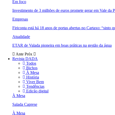
Em foco
Investimento de 3 milhões de euros promete gerar em Vale da 
Empresas
Firiconta está há 18 anos de portas abertas no Cartaxo: “sinto 
Atualidade
ETAR de Valada pioneira em boas práticas na gestão da água
Ante
Próx
Revista DADA
Todos
Bichos
À Mesa
História
Viver Bem
Tendências
Edição digital
À Mesa
Salada Caprese
À Mesa