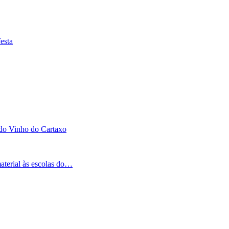
esta
 do Vinho do Cartaxo
aterial às escolas do…