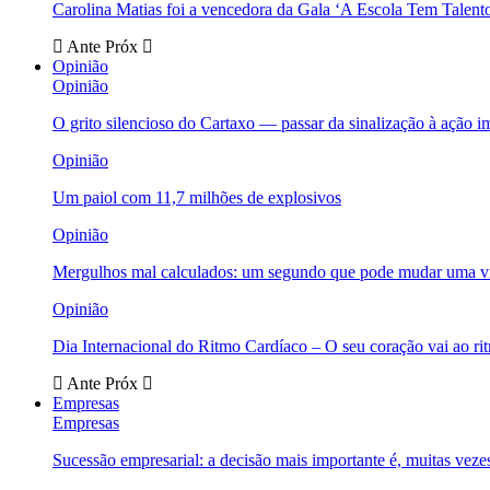
Carolina Matias foi a vencedora da Gala ‘A Escola Tem Talent
Ante
Próx
Opinião
Opinião
O grito silencioso do Cartaxo — passar da sinalização à ação i
Opinião
Um paiol com 11,7 milhões de explosivos
Opinião
Mergulhos mal calculados: um segundo que pode mudar uma v
Opinião
Dia Internacional do Ritmo Cardíaco – O seu coração vai ao ri
Ante
Próx
Empresas
Empresas
Sucessão empresarial: a decisão mais importante é, muitas veze