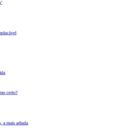
o’
mplacável
ida
tmo certo?
s, a mais adiada