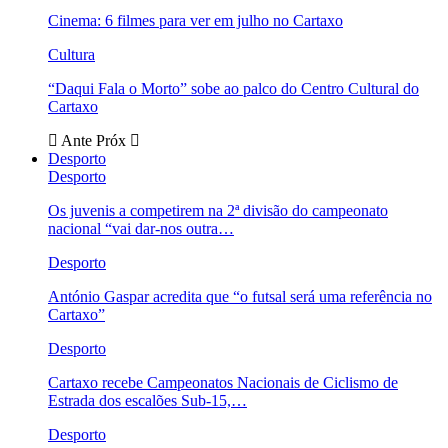
Cinema: 6 filmes para ver em julho no Cartaxo
Cultura
“Daqui Fala o Morto” sobe ao palco do Centro Cultural do
Cartaxo
Ante
Próx
Desporto
Desporto
Os juvenis a competirem na 2ª divisão do campeonato
nacional “vai dar-nos outra…
Desporto
António Gaspar acredita que “o futsal será uma referência no
Cartaxo”
Desporto
Cartaxo recebe Campeonatos Nacionais de Ciclismo de
Estrada dos escalões Sub-15,…
Desporto