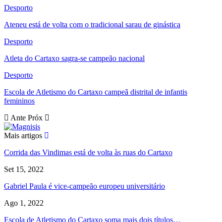
Desporto
Ateneu está de volta com o tradicional sarau de ginástica
Desporto
Atleta do Cartaxo sagra-se campeão nacional
Desporto
Escola de Atletismo do Cartaxo campeã distrital de infantis
femininos
Ante
Próx
Mais artigos
Corrida das Vindimas está de volta às ruas do Cartaxo
Set 15, 2022
Gabriel Paula é vice-campeão europeu universitário
Ago 1, 2022
Escola de Atletismo do Cartaxo soma mais dois títulos…