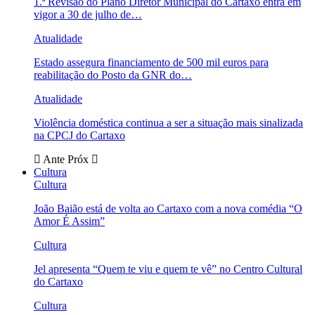
1.ª Revisão do Plano Diretor Municipal do Cartaxo entra em
vigor a 30 de julho de…
Atualidade
Estado assegura financiamento de 500 mil euros para
reabilitação do Posto da GNR do…
Atualidade
Violência doméstica continua a ser a situação mais sinalizada
na CPCJ do Cartaxo
Ante
Próx
Cultura
Cultura
João Baião está de volta ao Cartaxo com a nova comédia “O
Amor É Assim”
Cultura
Jel apresenta “Quem te viu e quem te vê” no Centro Cultural
do Cartaxo
Cultura