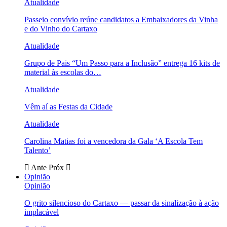
Atualidade
Passeio convívio reúne candidatos a Embaixadores da Vinha
e do Vinho do Cartaxo
Atualidade
Grupo de Pais “Um Passo para a Inclusão” entrega 16 kits de
material às escolas do…
Atualidade
Vêm aí as Festas da Cidade
Atualidade
Carolina Matias foi a vencedora da Gala ‘A Escola Tem
Talento’
Ante
Próx
Opinião
Opinião
O grito silencioso do Cartaxo — passar da sinalização à ação
implacável