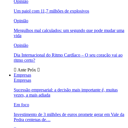
Opinião
Um paiol com 11,7 milhões de explosivos
Opinião
Mergulhos mal calculados: um segundo que pode mudar uma
vida
Opinião
Dia Internacional do Ritmo Cardíaco – O seu coração vai ao
ritmo certo?
Ante
Próx
Empresas
Empresas
Sucessão empresarial: a decisão mais importante é, muitas
vezes, a mais adiada
Em foco
Investimento de 3 milhões de euros promete gerar em Vale da
Pedra centenas de…