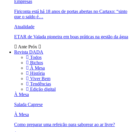
Empresas
Firiconta está há 18 anos de portas abertas no Cartaxo: “sinto
que o saldo é…
Atualidade
ETAR de Valada pioneira em boas práticas na gestão da água
Ante
Próx
Revista DADA
Todos
Bichos
À Mesa
História
Viver Bem
Tendências
Edição digital
À Mesa
Salada Caprese
À Mesa
Como preparar uma refeição para saborear ao ar livre?