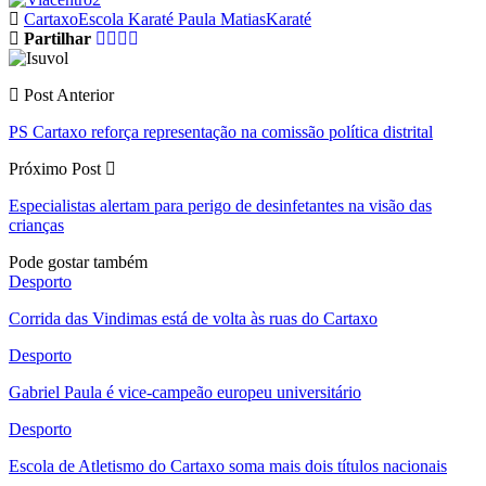
Cartaxo
Escola Karaté Paula Matias
Karaté
Partilhar
Post Anterior
PS Cartaxo reforça representação na comissão política distrital
Próximo Post
Especialistas alertam para perigo de desinfetantes na visão das
crianças
Pode gostar também
Desporto
Corrida das Vindimas está de volta às ruas do Cartaxo
Desporto
Gabriel Paula é vice-campeão europeu universitário
Desporto
Escola de Atletismo do Cartaxo soma mais dois títulos nacionais