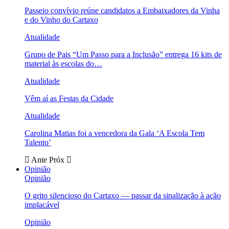
Passeio convívio reúne candidatos a Embaixadores da Vinha
e do Vinho do Cartaxo
Atualidade
Grupo de Pais “Um Passo para a Inclusão” entrega 16 kits de
material às escolas do…
Atualidade
Vêm aí as Festas da Cidade
Atualidade
Carolina Matias foi a vencedora da Gala ‘A Escola Tem
Talento’
Ante
Próx
Opinião
Opinião
O grito silencioso do Cartaxo — passar da sinalização à ação
implacável
Opinião