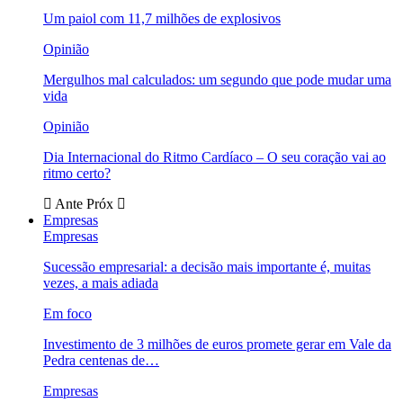
Um paiol com 11,7 milhões de explosivos
Opinião
Mergulhos mal calculados: um segundo que pode mudar uma
vida
Opinião
Dia Internacional do Ritmo Cardíaco – O seu coração vai ao
ritmo certo?
Ante
Próx
Empresas
Empresas
Sucessão empresarial: a decisão mais importante é, muitas
vezes, a mais adiada
Em foco
Investimento de 3 milhões de euros promete gerar em Vale da
Pedra centenas de…
Empresas