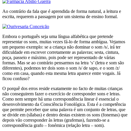
Ao contrário da fala que é aprendida de forma natural, a leitura e
escrita, requerem a passagem por um sistema de ensino formal.
Embora o português seja uma língua alfabética que pretende
representar os sons, muitas vezes fá-lo de forma ambígua. Vejamos
um pequeno exemplo: se a criança não dominar o som /s/, irá ter
dificuldade em escrever corretamente as palavras; sesta, cintura,
poça, passeio e máximo, pois pode ser representado de várias
formas. Mas se ao contrário pensarmos na letra ‘s’ (letra e som são
diferentes), podemos ter dois sons o som /s/ de sapo, e o som /z/
como em casa, quando esta mesma letra aparece entre vogais. Já
ficou confuso?
O porquê dos erros reside exatamente no facto de muitas crianças
não conseguirem fazer o exercício de corresponder sons e letras.
Como nem sempre há uma correspondência linear é essencial o
desenvolvimento da Consciência Fonológica. Esta é a competência
que permite perceber que uma palavra é um conjunto de letras, que
se divide em (sílabas) e dentro destas existem os sons (fonemas) que
depois vão corresponder às letras (grafemas), fazendo-se a
correspondência grafo – fonémica (relação letra – som).