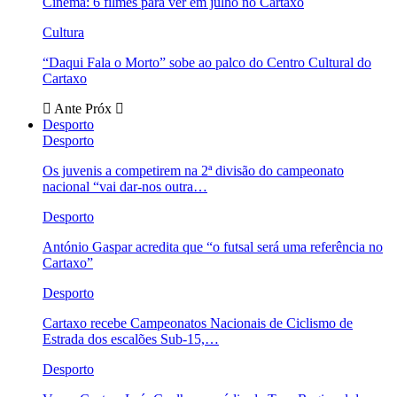
Cinema: 6 filmes para ver em julho no Cartaxo
Cultura
“Daqui Fala o Morto” sobe ao palco do Centro Cultural do
Cartaxo
Ante
Próx
Desporto
Desporto
Os juvenis a competirem na 2ª divisão do campeonato
nacional “vai dar-nos outra…
Desporto
António Gaspar acredita que “o futsal será uma referência no
Cartaxo”
Desporto
Cartaxo recebe Campeonatos Nacionais de Ciclismo de
Estrada dos escalões Sub-15,…
Desporto