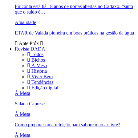
Firiconta está há 18 anos de portas abertas no Cartaxo: “sinto
que o saldo é…
Atualidade
ETAR de Valada pioneira em boas práticas na gestão da água
Ante
Próx
Revista DADA
Todos
Bichos
À Mesa
História
Viver Bem
Tendências
Edição digital
À Mesa
Salada Caprese
À Mesa
Como preparar uma refeição para saborear ao ar livre?
À Mesa