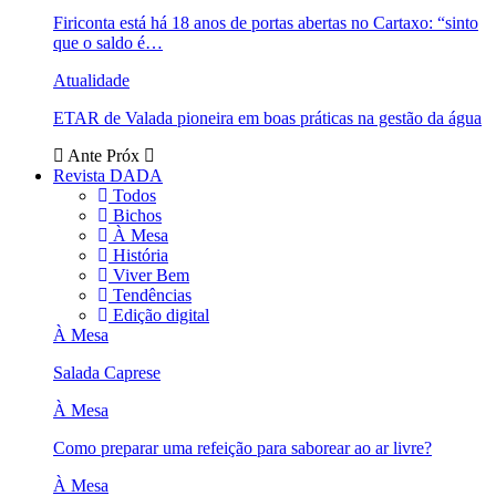
Firiconta está há 18 anos de portas abertas no Cartaxo: “sinto
que o saldo é…
Atualidade
ETAR de Valada pioneira em boas práticas na gestão da água
Ante
Próx
Revista DADA
Todos
Bichos
À Mesa
História
Viver Bem
Tendências
Edição digital
À Mesa
Salada Caprese
À Mesa
Como preparar uma refeição para saborear ao ar livre?
À Mesa