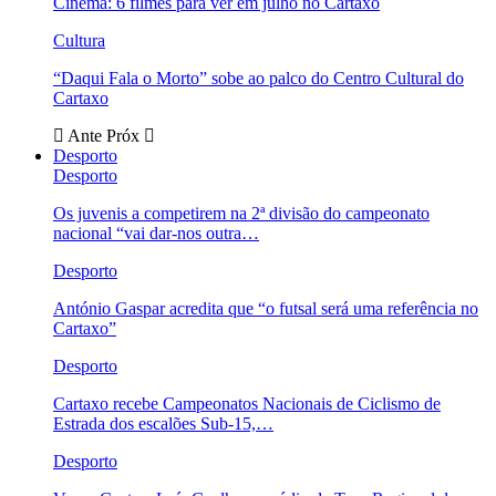
Cinema: 6 filmes para ver em julho no Cartaxo
Cultura
“Daqui Fala o Morto” sobe ao palco do Centro Cultural do
Cartaxo
Ante
Próx
Desporto
Desporto
Os juvenis a competirem na 2ª divisão do campeonato
nacional “vai dar-nos outra…
Desporto
António Gaspar acredita que “o futsal será uma referência no
Cartaxo”
Desporto
Cartaxo recebe Campeonatos Nacionais de Ciclismo de
Estrada dos escalões Sub-15,…
Desporto