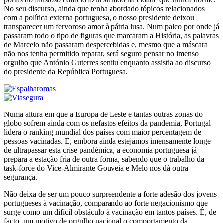
No seu discurso, ainda que tenha abordado tópicos relacionados
com a política externa portuguesa, o nosso presidente deixou
transparecer um fervoroso amor à pátria lusa. Num palco por onde já
passaram todo o tipo de figuras que marcaram a História, as palavras
de Marcelo não passaram despercebidas e, mesmo que a máscara
não nos tenha permitido reparar, será seguro pensar no imenso
orgulho que António Guterres sentiu enquanto assistia ao discurso
do presidente da República Portuguesa.
Numa altura em que a Europa de Leste e tantas outras zonas do
globo sofrem ainda com os nefastos efeitos da pandemia, Portugal
lidera o ranking mundial dos países com maior percentagem de
pessoas vacinadas. E, embora ainda estejamos imensamente longe
de ultrapassar esta crise pandémica, a economia portuguesa já
prepara a estação fria de outra forma, sabendo que o trabalho da
task-force do Vice-Almirante Gouveia e Melo nos dá outra
segurança.
Não deixa de ser um pouco surpreendente a forte adesão dos jovens
portugueses à vacinação, comparando ao forte negacionismo que
surge como um difícil obstáculo à vacinação em tantos países. É, de
facto, um motivo de orgulho nacional o comportamento da