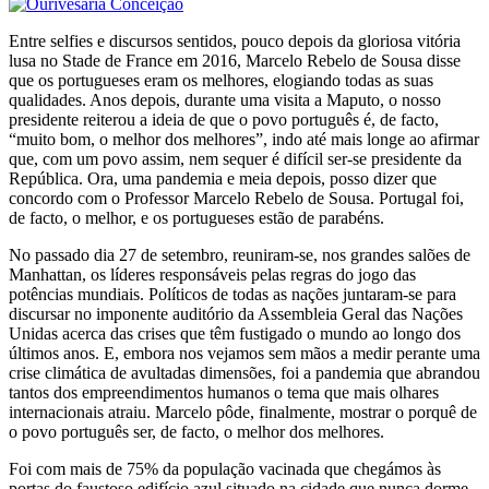
Entre selfies e discursos sentidos, pouco depois da gloriosa vitória
lusa no Stade de France em 2016, Marcelo Rebelo de Sousa disse
que os portugueses eram os melhores, elogiando todas as suas
qualidades. Anos depois, durante uma visita a Maputo, o nosso
presidente reiterou a ideia de que o povo português é, de facto,
“muito bom, o melhor dos melhores”, indo até mais longe ao afirmar
que, com um povo assim, nem sequer é difícil ser-se presidente da
República. Ora, uma pandemia e meia depois, posso dizer que
concordo com o Professor Marcelo Rebelo de Sousa. Portugal foi,
de facto, o melhor, e os portugueses estão de parabéns.
No passado dia 27 de setembro, reuniram-se, nos grandes salões de
Manhattan, os líderes responsáveis pelas regras do jogo das
potências mundiais. Políticos de todas as nações juntaram-se para
discursar no imponente auditório da Assembleia Geral das Nações
Unidas acerca das crises que têm fustigado o mundo ao longo dos
últimos anos. E, embora nos vejamos sem mãos a medir perante uma
crise climática de avultadas dimensões, foi a pandemia que abrandou
tantos dos empreendimentos humanos o tema que mais olhares
internacionais atraiu. Marcelo pôde, finalmente, mostrar o porquê de
o povo português ser, de facto, o melhor dos melhores.
Foi com mais de 75% da população vacinada que chegámos às
portas do faustoso edifício azul situado na cidade que nunca dorme.