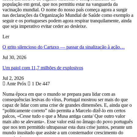
população em geral, que nos permitiu estar na vanguarda da
vacinação mundial. O nome do nosso país começa agora a surgir
nas declarações da Organização Mundial de Saúde como exemplo a
seguir e os portugueses podem agora respirar tranquilamente, ainda
que seja imperativo evitar ceder ao desleixe.
Ler
O grito silencioso do Cartaxo — passar da sinalização à ação…
Jul 30, 2026
Um paiol com 11,7 milhões de explosivos
Jul 2, 2026
Ante
Próx
1 De 447
Numa época em que o mundo se prepara para lidar com as
consequências lesivas do vírus, Portugal mostrou ser mais do que
capaz de lidar com uma crise de grandes dimensões. E, ainda que o
“politicamente correto” não permita a Marcelo dizê-lo em certos
palcos, «Cesse tudo o que a Musa antiga canta/ Que outro valor
mais alto se alevanta». Esse valor está no âmago do povo português
que nos tem permitido ultrapassar esta dura crise juntos, perante um
mundo inusitado que assiste a um consternador crescimento do