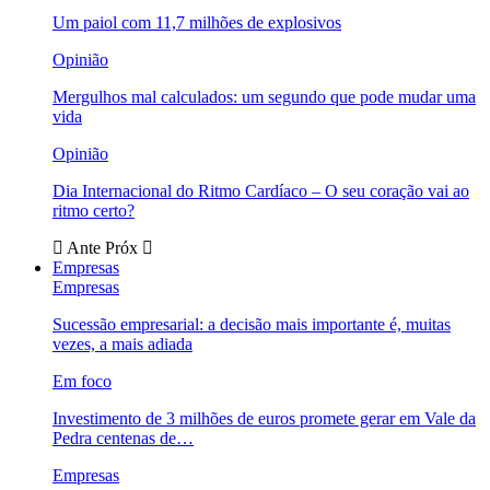
Um paiol com 11,7 milhões de explosivos
Opinião
Mergulhos mal calculados: um segundo que pode mudar uma
vida
Opinião
Dia Internacional do Ritmo Cardíaco – O seu coração vai ao
ritmo certo?
Ante
Próx
Empresas
Empresas
Sucessão empresarial: a decisão mais importante é, muitas
vezes, a mais adiada
Em foco
Investimento de 3 milhões de euros promete gerar em Vale da
Pedra centenas de…
Empresas