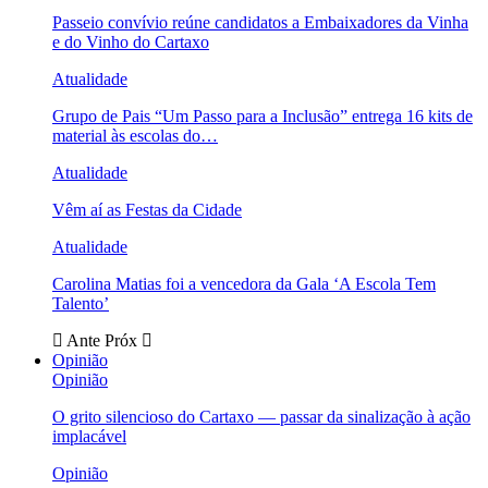
Passeio convívio reúne candidatos a Embaixadores da Vinha
e do Vinho do Cartaxo
Atualidade
Grupo de Pais “Um Passo para a Inclusão” entrega 16 kits de
material às escolas do…
Atualidade
Vêm aí as Festas da Cidade
Atualidade
Carolina Matias foi a vencedora da Gala ‘A Escola Tem
Talento’
Ante
Próx
Opinião
Opinião
O grito silencioso do Cartaxo — passar da sinalização à ação
implacável
Opinião