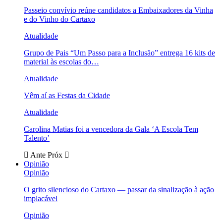
Passeio convívio reúne candidatos a Embaixadores da Vinha
e do Vinho do Cartaxo
Atualidade
Grupo de Pais “Um Passo para a Inclusão” entrega 16 kits de
material às escolas do…
Atualidade
Vêm aí as Festas da Cidade
Atualidade
Carolina Matias foi a vencedora da Gala ‘A Escola Tem
Talento’
Ante
Próx
Opinião
Opinião
O grito silencioso do Cartaxo — passar da sinalização à ação
implacável
Opinião