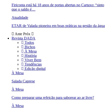
Firiconta está há 18 anos de portas abertas no Cartaxo: “sinto
que o saldo é…
Atualidade
ETAR de Valada pioneira em boas práticas na gestão da água
Ante
Próx
Revista DADA
Todos
Bichos
À Mesa
História
Viver Bem
Tendências
Edição digital
À Mesa
Salada Caprese
À Mesa
Como preparar uma refeição para saborear ao ar livre?
À Mesa