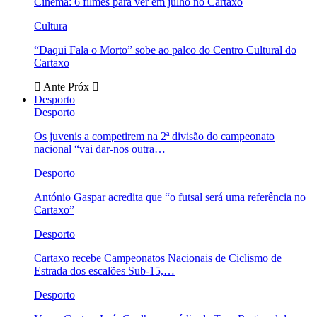
Cinema: 6 filmes para ver em julho no Cartaxo
Cultura
“Daqui Fala o Morto” sobe ao palco do Centro Cultural do
Cartaxo
Ante
Próx
Desporto
Desporto
Os juvenis a competirem na 2ª divisão do campeonato
nacional “vai dar-nos outra…
Desporto
António Gaspar acredita que “o futsal será uma referência no
Cartaxo”
Desporto
Cartaxo recebe Campeonatos Nacionais de Ciclismo de
Estrada dos escalões Sub-15,…
Desporto