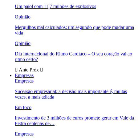
Um paiol com 11,7 milhões de explosivos
Opinião
Mergulhos mal calculados: um segundo que pode mudar uma
vida
Opinião
Dia Internacional do Ritmo Cardíaco – O seu coração vai ao
ritmo certo?
Ante
Próx
Empresas
Empresas
Sucessão empresarial: a decisão mais importante é, muitas
vezes, a mais adiada
Em foco
Investimento de 3 milhões de euros promete gerar em Vale da
Pedra centenas de…
Empresas