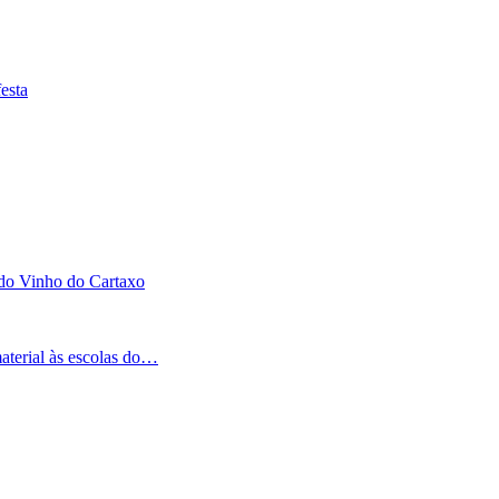
esta
 do Vinho do Cartaxo
aterial às escolas do…