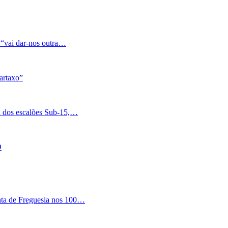
 “vai dar-nos outra…
artaxo”
a dos escalões Sub-15,…
O
nta de Freguesia nos 100…