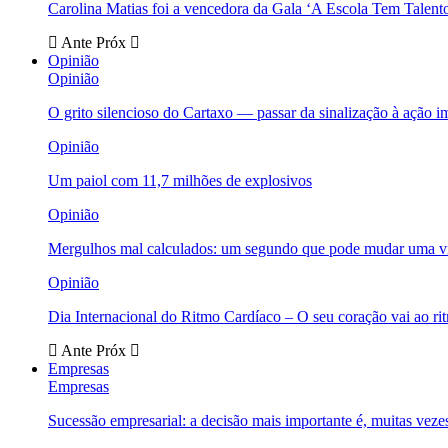
Carolina Matias foi a vencedora da Gala ‘A Escola Tem Talent
Ante
Próx
Opinião
Opinião
O grito silencioso do Cartaxo — passar da sinalização à ação i
Opinião
Um paiol com 11,7 milhões de explosivos
Opinião
Mergulhos mal calculados: um segundo que pode mudar uma v
Opinião
Dia Internacional do Ritmo Cardíaco – O seu coração vai ao ri
Ante
Próx
Empresas
Empresas
Sucessão empresarial: a decisão mais importante é, muitas veze