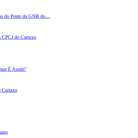
tação do Posto da GNR do…
 na CPCJ do Cartaxo
Amor É Assim”
o Cartaxo
taxo