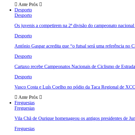
Ante
Próx
Desporto
Desporto
Os juvenis a competirem na 2ª divisão do campeonato nacional
Desporto
António Gaspar acredita que “o futsal será uma referência no C
Desporto
Cartaxo recebe Campeonatos Nacionais de Ciclismo de Estrad
Desporto
Vasco Costa e Luís Coelho no pódio da Taça Regional de XC
Ante
Próx
Freguesias
Freguesias
Vila Chã de Ourique homenageou os antigos presidentes de Ju
Freguesias