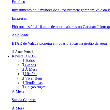
Em foco
Investimento de 3 milhões de euros promete gerar em Vale da 
Empresas
Firiconta está há 18 anos de portas abertas no Cartaxo: “sinto 
Atualidade
ETAR de Valada pioneira em boas práticas na gestão da água
Ante
Próx
Revista DADA
Todos
Bichos
À Mesa
História
Viver Bem
Tendências
Edição digital
À Mesa
Salada Caprese
À Mesa