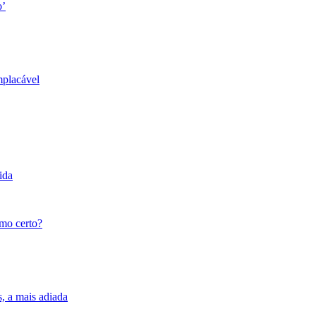
o’
mplacável
ida
tmo certo?
s, a mais adiada