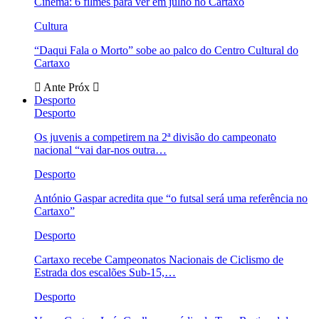
Cinema: 6 filmes para ver em julho no Cartaxo
Cultura
“Daqui Fala o Morto” sobe ao palco do Centro Cultural do
Cartaxo
Ante
Próx
Desporto
Desporto
Os juvenis a competirem na 2ª divisão do campeonato
nacional “vai dar-nos outra…
Desporto
António Gaspar acredita que “o futsal será uma referência no
Cartaxo”
Desporto
Cartaxo recebe Campeonatos Nacionais de Ciclismo de
Estrada dos escalões Sub-15,…
Desporto