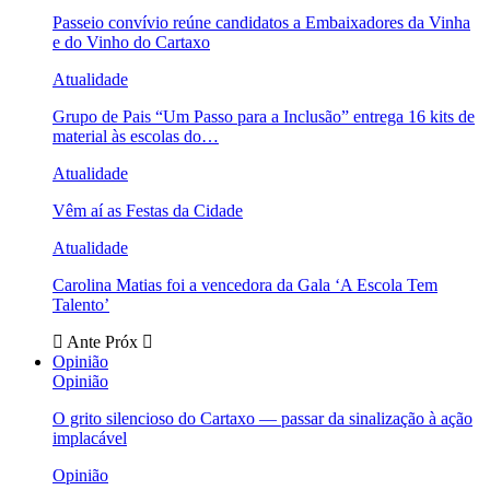
Passeio convívio reúne candidatos a Embaixadores da Vinha
e do Vinho do Cartaxo
Atualidade
Grupo de Pais “Um Passo para a Inclusão” entrega 16 kits de
material às escolas do…
Atualidade
Vêm aí as Festas da Cidade
Atualidade
Carolina Matias foi a vencedora da Gala ‘A Escola Tem
Talento’
Ante
Próx
Opinião
Opinião
O grito silencioso do Cartaxo — passar da sinalização à ação
implacável
Opinião