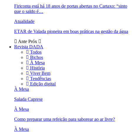
Firiconta está há 18 anos de portas abertas no Cartaxo: “sinto
que o saldo é…
Atualidade
ETAR de Valada pioneira em boas práticas na gestão da água
Ante
Próx
Revista DADA
Todos
Bichos
À Mesa
História
Viver Bem
Tendências
Edição digital
À Mesa
Salada Caprese
À Mesa
Como preparar uma refeição para saborear ao ar livre?
À Mesa