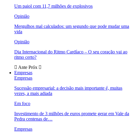
Um paiol com 11,7 milhões de explosivos
Opinião
Mergulhos mal calculados: um segundo que pode mudar uma
vida
Opinião
Dia Internacional do Ritmo Cardíaco – O seu coração vai ao
ritmo certo?
Ante
Próx
Empresas
Empresas
Sucessão empresarial: a decisão mais importante é, muitas
vezes, a mais adiada
Em foco
Investimento de 3 milhões de euros promete gerar em Vale da
Pedra centenas de…
Empresas