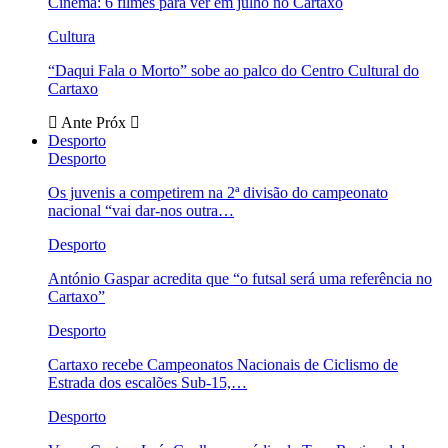
Cinema: 6 filmes para ver em julho no Cartaxo
Cultura
“Daqui Fala o Morto” sobe ao palco do Centro Cultural do
Cartaxo
Ante
Próx
Desporto
Desporto
Os juvenis a competirem na 2ª divisão do campeonato
nacional “vai dar-nos outra…
Desporto
António Gaspar acredita que “o futsal será uma referência no
Cartaxo”
Desporto
Cartaxo recebe Campeonatos Nacionais de Ciclismo de
Estrada dos escalões Sub-15,…
Desporto