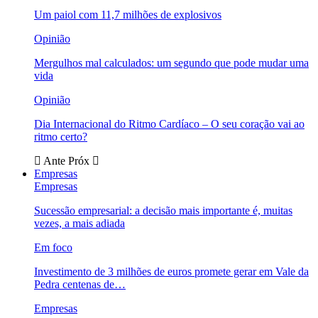
Um paiol com 11,7 milhões de explosivos
Opinião
Mergulhos mal calculados: um segundo que pode mudar uma
vida
Opinião
Dia Internacional do Ritmo Cardíaco – O seu coração vai ao
ritmo certo?
Ante
Próx
Empresas
Empresas
Sucessão empresarial: a decisão mais importante é, muitas
vezes, a mais adiada
Em foco
Investimento de 3 milhões de euros promete gerar em Vale da
Pedra centenas de…
Empresas