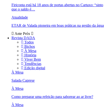
Firiconta está há 18 anos de portas abertas no Cartaxo: “sinto
que o saldo é…
Atualidade
ETAR de Valada pioneira em boas práticas na gestão da água
Ante
Próx
Revista DADA
Todos
Bichos
À Mesa
História
Viver Bem
Tendências
Edição digital
À Mesa
Salada Caprese
À Mesa
Como preparar uma refeição para saborear ao ar livre?
À Mesa