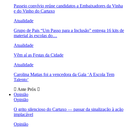
Passeio convívio reúne candidatos a Embaixadores da Vinha
e do Vinho do Cartaxo
Atualidade
Grupo de Pais “Um Passo para a Inclusão” entrega 16 kits de
material às escolas do…
Atualidade
Vêm aí as Festas da Cidade
Atualidade
Carolina Matias foi a vencedora da Gala ‘A Escola Tem
Talento’
Ante
Próx
Opinião
Opinião
O grito silencioso do Cartaxo — passar da sinalização à ação
implacável
Opinião