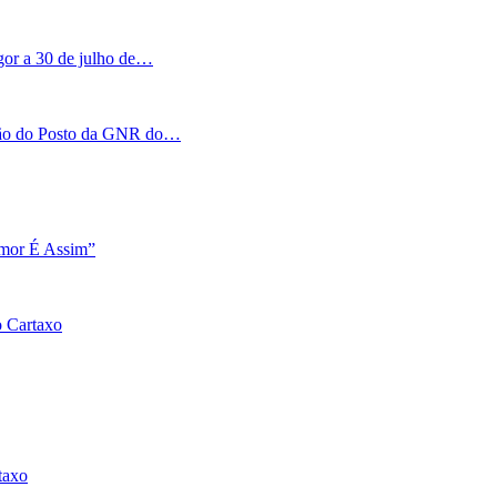
igor a 30 de julho de…
tação do Posto da GNR do…
Amor É Assim”
o Cartaxo
taxo