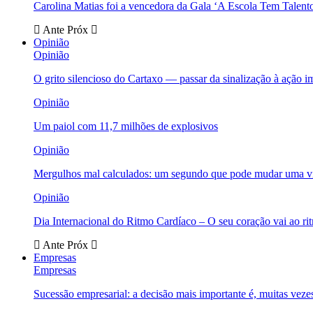
Carolina Matias foi a vencedora da Gala ‘A Escola Tem Talent
Ante
Próx
Opinião
Opinião
O grito silencioso do Cartaxo — passar da sinalização à ação i
Opinião
Um paiol com 11,7 milhões de explosivos
Opinião
Mergulhos mal calculados: um segundo que pode mudar uma v
Opinião
Dia Internacional do Ritmo Cardíaco – O seu coração vai ao ri
Ante
Próx
Empresas
Empresas
Sucessão empresarial: a decisão mais importante é, muitas veze