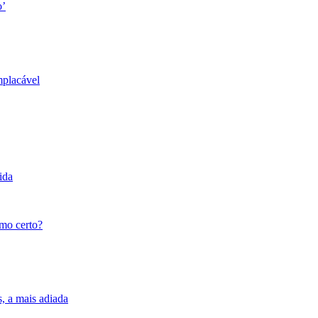
o’
mplacável
ida
tmo certo?
s, a mais adiada