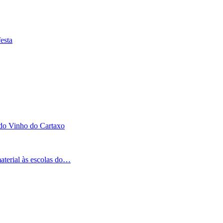
esta
 do Vinho do Cartaxo
aterial às escolas do…