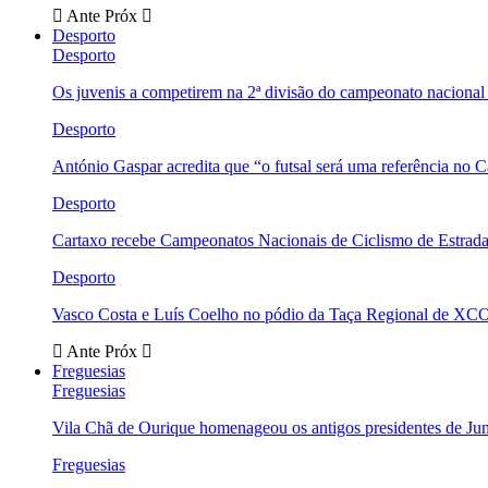
Ante
Próx
Desporto
Desporto
Os juvenis a competirem na 2ª divisão do campeonato nacional
Desporto
António Gaspar acredita que “o futsal será uma referência no C
Desporto
Cartaxo recebe Campeonatos Nacionais de Ciclismo de Estrad
Desporto
Vasco Costa e Luís Coelho no pódio da Taça Regional de XC
Ante
Próx
Freguesias
Freguesias
Vila Chã de Ourique homenageou os antigos presidentes de Ju
Freguesias