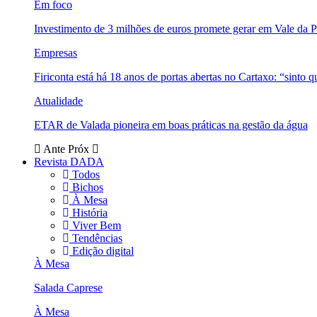
Em foco
Investimento de 3 milhões de euros promete gerar em Vale da 
Empresas
Firiconta está há 18 anos de portas abertas no Cartaxo: “sinto 
Atualidade
ETAR de Valada pioneira em boas práticas na gestão da água
Ante
Próx
Revista DADA
Todos
Bichos
À Mesa
História
Viver Bem
Tendências
Edição digital
À Mesa
Salada Caprese
À Mesa