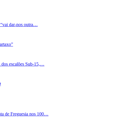
 “vai dar-nos outra…
artaxo”
a dos escalões Sub-15,…
O
nta de Freguesia nos 100…