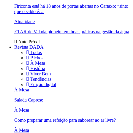
Firiconta está há 18 anos de portas abertas no Cartaxo: “sinto
que o saldo é…
Atualidade
ETAR de Valada pioneira em boas práticas na gestão da água
Ante
Próx
Revista DADA
Todos
Bichos
À Mesa
História
Viver Bem
Tendências
Edição digital
À Mesa
Salada Caprese
À Mesa
Como preparar uma refeição para saborear ao ar livre?
À Mesa