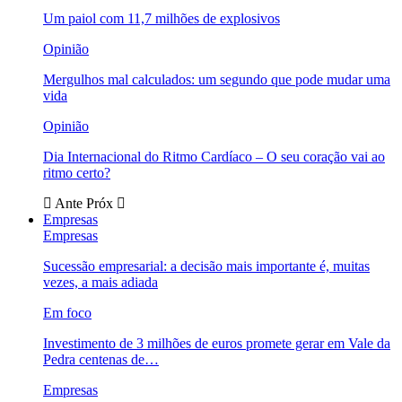
Um paiol com 11,7 milhões de explosivos
Opinião
Mergulhos mal calculados: um segundo que pode mudar uma
vida
Opinião
Dia Internacional do Ritmo Cardíaco – O seu coração vai ao
ritmo certo?
Ante
Próx
Empresas
Empresas
Sucessão empresarial: a decisão mais importante é, muitas
vezes, a mais adiada
Em foco
Investimento de 3 milhões de euros promete gerar em Vale da
Pedra centenas de…
Empresas