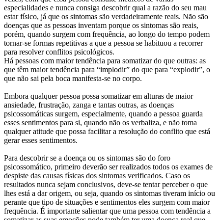
especialidades e nunca consiga descobrir qual a razão do seu mau
estar físico, já que os sintomas são verdadeiramente reais. Não são
doenças que as pessoas inventam porque os sintomas são reais,
porém, quando surgem com frequência, ao longo do tempo podem
tornar-se formas repetitivas a que a pessoa se habituou a recorrer
para resolver conflitos psicológicos.
Há pessoas com maior tendência para somatizar do que outras: as
que têm maior tendência para “implodir” do que para “explodir”, o
que não sai pela boca manifesta-se no corpo.
Embora qualquer pessoa possa somatizar em alturas de maior
ansiedade, frustração, zanga e tantas outras, as doenças
psicossomáticas surgem, especialmente, quando a pessoa guarda
esses sentimentos para si, quando não os verbaliza, e não toma
qualquer atitude que possa facilitar a resolução do conflito que está
gerar esses sentimentos.
Para descobrir se a doença ou os sintomas são do foro
psicossomático, primeiro deverão ser realizados todos os exames de
despiste das causas físicas dos sintomas verificados. Caso os
resultados nunca sejam conclusivos, deve-se tentar perceber o que
lhes está a dar origem, ou seja, quando os sintomas tiveram início ou
perante que tipo de situações e sentimentos eles surgem com maior
frequência. É importante salientar que uma pessoa com tendência a
somatizar as suas emoções pode também ter uma doença real que