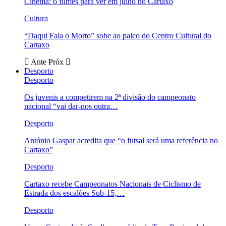
Cinema: 6 filmes para ver em julho no Cartaxo
Cultura
“Daqui Fala o Morto” sobe ao palco do Centro Cultural do
Cartaxo
Ante
Próx
Desporto
Desporto
Os juvenis a competirem na 2ª divisão do campeonato
nacional “vai dar-nos outra…
Desporto
António Gaspar acredita que “o futsal será uma referência no
Cartaxo”
Desporto
Cartaxo recebe Campeonatos Nacionais de Ciclismo de
Estrada dos escalões Sub-15,…
Desporto