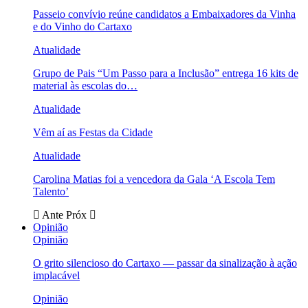
Passeio convívio reúne candidatos a Embaixadores da Vinha
e do Vinho do Cartaxo
Atualidade
Grupo de Pais “Um Passo para a Inclusão” entrega 16 kits de
material às escolas do…
Atualidade
Vêm aí as Festas da Cidade
Atualidade
Carolina Matias foi a vencedora da Gala ‘A Escola Tem
Talento’
Ante
Próx
Opinião
Opinião
O grito silencioso do Cartaxo — passar da sinalização à ação
implacável
Opinião