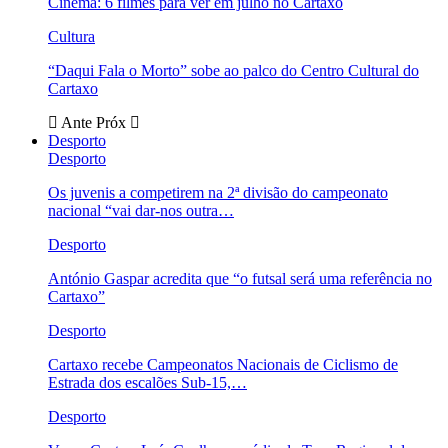
Cinema: 6 filmes para ver em julho no Cartaxo
Cultura
“Daqui Fala o Morto” sobe ao palco do Centro Cultural do
Cartaxo
Ante
Próx
Desporto
Desporto
Os juvenis a competirem na 2ª divisão do campeonato
nacional “vai dar-nos outra…
Desporto
António Gaspar acredita que “o futsal será uma referência no
Cartaxo”
Desporto
Cartaxo recebe Campeonatos Nacionais de Ciclismo de
Estrada dos escalões Sub-15,…
Desporto