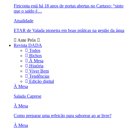
Firiconta está há 18 anos de portas abertas no Cartaxo: “sinto
que o saldo é…
Atualidade
ETAR de Valada pioneira em boas práticas na gestão da água
Ante
Próx
Revista DADA
Todos
Bichos
À Mesa
História
Viver Bem
Tendências
Edição digital
À Mesa
Salada Caprese
À Mesa
Como preparar uma refeição para saborear ao ar livre?
À Mesa