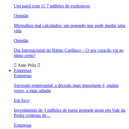
Um paiol com 11,7 milhões de explosivos
Opinião
Mergulhos mal calculados: um segundo que pode mudar uma
vida
Opinião
Dia Internacional do Ritmo Cardíaco – O seu coração vai ao
ritmo certo?
Ante
Próx
Empresas
Empresas
Sucessão empresarial: a decisão mais importante é, muitas
vezes, a mais adiada
Em foco
Investimento de 3 milhões de euros promete gerar em Vale da
Pedra centenas de…
Empresas