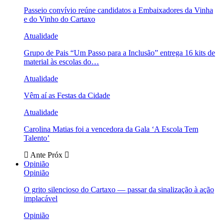
Passeio convívio reúne candidatos a Embaixadores da Vinha
e do Vinho do Cartaxo
Atualidade
Grupo de Pais “Um Passo para a Inclusão” entrega 16 kits de
material às escolas do…
Atualidade
Vêm aí as Festas da Cidade
Atualidade
Carolina Matias foi a vencedora da Gala ‘A Escola Tem
Talento’
Ante
Próx
Opinião
Opinião
O grito silencioso do Cartaxo — passar da sinalização à ação
implacável
Opinião