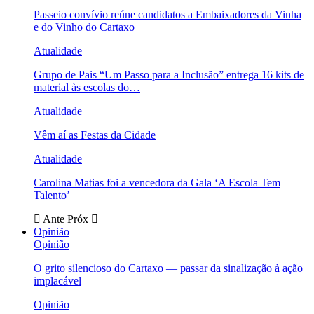
Passeio convívio reúne candidatos a Embaixadores da Vinha
e do Vinho do Cartaxo
Atualidade
Grupo de Pais “Um Passo para a Inclusão” entrega 16 kits de
material às escolas do…
Atualidade
Vêm aí as Festas da Cidade
Atualidade
Carolina Matias foi a vencedora da Gala ‘A Escola Tem
Talento’
Ante
Próx
Opinião
Opinião
O grito silencioso do Cartaxo — passar da sinalização à ação
implacável
Opinião