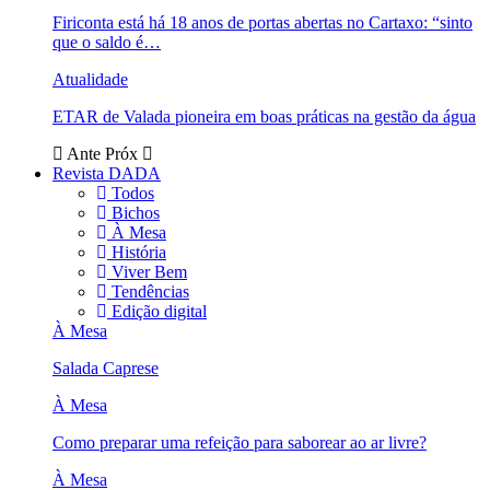
Firiconta está há 18 anos de portas abertas no Cartaxo: “sinto
que o saldo é…
Atualidade
ETAR de Valada pioneira em boas práticas na gestão da água
Ante
Próx
Revista DADA
Todos
Bichos
À Mesa
História
Viver Bem
Tendências
Edição digital
À Mesa
Salada Caprese
À Mesa
Como preparar uma refeição para saborear ao ar livre?
À Mesa