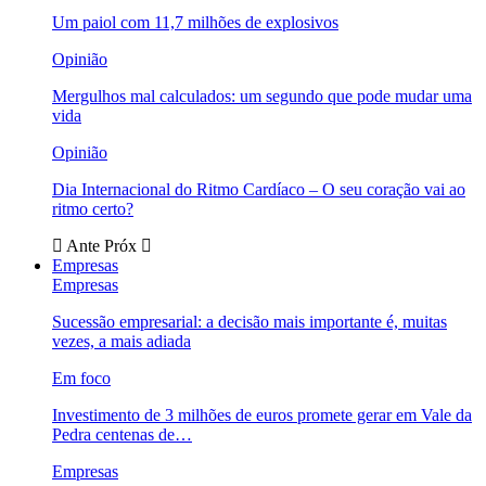
Um paiol com 11,7 milhões de explosivos
Opinião
Mergulhos mal calculados: um segundo que pode mudar uma
vida
Opinião
Dia Internacional do Ritmo Cardíaco – O seu coração vai ao
ritmo certo?
Ante
Próx
Empresas
Empresas
Sucessão empresarial: a decisão mais importante é, muitas
vezes, a mais adiada
Em foco
Investimento de 3 milhões de euros promete gerar em Vale da
Pedra centenas de…
Empresas