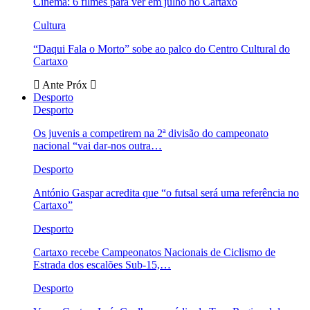
Cinema: 6 filmes para ver em julho no Cartaxo
Cultura
“Daqui Fala o Morto” sobe ao palco do Centro Cultural do
Cartaxo
Ante
Próx
Desporto
Desporto
Os juvenis a competirem na 2ª divisão do campeonato
nacional “vai dar-nos outra…
Desporto
António Gaspar acredita que “o futsal será uma referência no
Cartaxo”
Desporto
Cartaxo recebe Campeonatos Nacionais de Ciclismo de
Estrada dos escalões Sub-15,…
Desporto