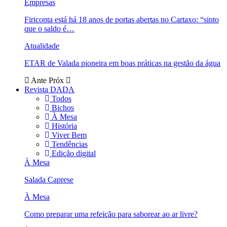
Empresas
Firiconta está há 18 anos de portas abertas no Cartaxo: “sinto
que o saldo é…
Atualidade
ETAR de Valada pioneira em boas práticas na gestão da água
Ante
Próx
Revista DADA
Todos
Bichos
À Mesa
História
Viver Bem
Tendências
Edição digital
À Mesa
Salada Caprese
À Mesa
Como preparar uma refeição para saborear ao ar livre?