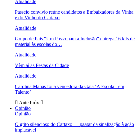
Atualidade
Passeio convívio reúne candidatos a Embaixadores da Vinha
e do Vinho do Cartaxo
Atualidade
Grupo de Pais “Um Passo para a Inclusão” entrega 16 kits de
material às escolas do…
Atualidade
Vêm aí as Festas da Cidade
Atualidade
Carolina Matias foi a vencedora da Gala ‘A Escola Tem
Talento’
Ante
Próx
Opinião
Opinião
O grito silencioso do Cartaxo — passar da sinalização à ação
implacável