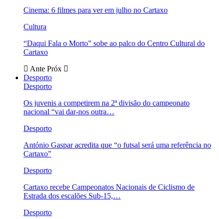
Cinema: 6 filmes para ver em julho no Cartaxo
Cultura
“Daqui Fala o Morto” sobe ao palco do Centro Cultural do
Cartaxo
Ante
Próx
Desporto
Desporto
Os juvenis a competirem na 2ª divisão do campeonato
nacional “vai dar-nos outra…
Desporto
António Gaspar acredita que “o futsal será uma referência no
Cartaxo”
Desporto
Cartaxo recebe Campeonatos Nacionais de Ciclismo de
Estrada dos escalões Sub-15,…
Desporto