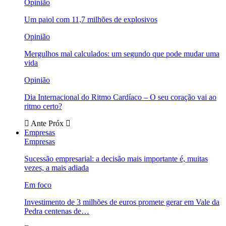
Opinião
Um paiol com 11,7 milhões de explosivos
Opinião
Mergulhos mal calculados: um segundo que pode mudar uma
vida
Opinião
Dia Internacional do Ritmo Cardíaco – O seu coração vai ao
ritmo certo?
Ante
Próx
Empresas
Empresas
Sucessão empresarial: a decisão mais importante é, muitas
vezes, a mais adiada
Em foco
Investimento de 3 milhões de euros promete gerar em Vale da
Pedra centenas de…