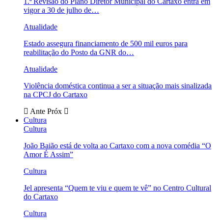
1.ª Revisão do Plano Diretor Municipal do Cartaxo entra em
vigor a 30 de julho de…
Atualidade
Estado assegura financiamento de 500 mil euros para
reabilitação do Posto da GNR do…
Atualidade
Violência doméstica continua a ser a situação mais sinalizada
na CPCJ do Cartaxo
Ante
Próx
Cultura
Cultura
João Baião está de volta ao Cartaxo com a nova comédia “O
Amor É Assim”
Cultura
Jel apresenta “Quem te viu e quem te vê” no Centro Cultural
do Cartaxo
Cultura