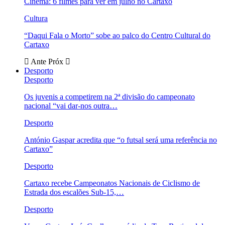
Cinema: 6 filmes para ver em julho no Cartaxo
Cultura
“Daqui Fala o Morto” sobe ao palco do Centro Cultural do
Cartaxo
Ante
Próx
Desporto
Desporto
Os juvenis a competirem na 2ª divisão do campeonato
nacional “vai dar-nos outra…
Desporto
António Gaspar acredita que “o futsal será uma referência no
Cartaxo”
Desporto
Cartaxo recebe Campeonatos Nacionais de Ciclismo de
Estrada dos escalões Sub-15,…
Desporto