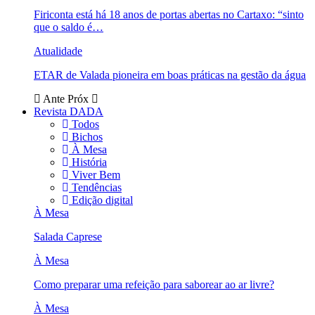
Firiconta está há 18 anos de portas abertas no Cartaxo: “sinto
que o saldo é…
Atualidade
ETAR de Valada pioneira em boas práticas na gestão da água
Ante
Próx
Revista DADA
Todos
Bichos
À Mesa
História
Viver Bem
Tendências
Edição digital
À Mesa
Salada Caprese
À Mesa
Como preparar uma refeição para saborear ao ar livre?
À Mesa