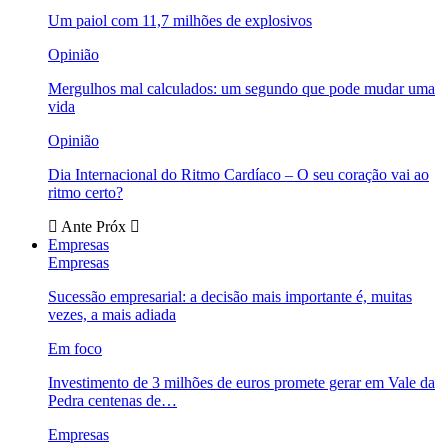
Um paiol com 11,7 milhões de explosivos
Opinião
Mergulhos mal calculados: um segundo que pode mudar uma
vida
Opinião
Dia Internacional do Ritmo Cardíaco – O seu coração vai ao
ritmo certo?
Ante
Próx
Empresas
Empresas
Sucessão empresarial: a decisão mais importante é, muitas
vezes, a mais adiada
Em foco
Investimento de 3 milhões de euros promete gerar em Vale da
Pedra centenas de…
Empresas