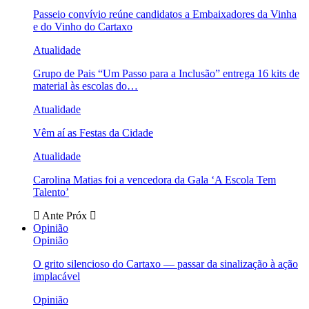
Passeio convívio reúne candidatos a Embaixadores da Vinha
e do Vinho do Cartaxo
Atualidade
Grupo de Pais “Um Passo para a Inclusão” entrega 16 kits de
material às escolas do…
Atualidade
Vêm aí as Festas da Cidade
Atualidade
Carolina Matias foi a vencedora da Gala ‘A Escola Tem
Talento’
Ante
Próx
Opinião
Opinião
O grito silencioso do Cartaxo — passar da sinalização à ação
implacável
Opinião