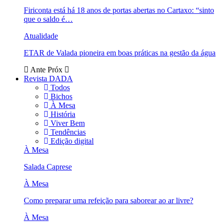
Firiconta está há 18 anos de portas abertas no Cartaxo: “sinto
que o saldo é…
Atualidade
ETAR de Valada pioneira em boas práticas na gestão da água
Ante
Próx
Revista DADA
Todos
Bichos
À Mesa
História
Viver Bem
Tendências
Edição digital
À Mesa
Salada Caprese
À Mesa
Como preparar uma refeição para saborear ao ar livre?
À Mesa