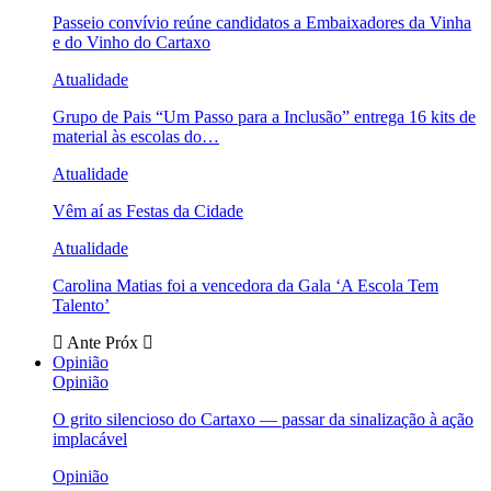
Passeio convívio reúne candidatos a Embaixadores da Vinha
e do Vinho do Cartaxo
Atualidade
Grupo de Pais “Um Passo para a Inclusão” entrega 16 kits de
material às escolas do…
Atualidade
Vêm aí as Festas da Cidade
Atualidade
Carolina Matias foi a vencedora da Gala ‘A Escola Tem
Talento’
Ante
Próx
Opinião
Opinião
O grito silencioso do Cartaxo — passar da sinalização à ação
implacável
Opinião