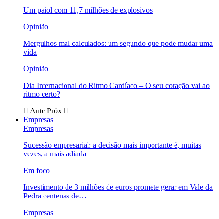
Um paiol com 11,7 milhões de explosivos
Opinião
Mergulhos mal calculados: um segundo que pode mudar uma
vida
Opinião
Dia Internacional do Ritmo Cardíaco – O seu coração vai ao
ritmo certo?
Ante
Próx
Empresas
Empresas
Sucessão empresarial: a decisão mais importante é, muitas
vezes, a mais adiada
Em foco
Investimento de 3 milhões de euros promete gerar em Vale da
Pedra centenas de…
Empresas