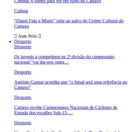
Cinema: 6 filmes para ver em julho no Cartaxo
Cultura
“Daqui Fala o Morto” sobe ao palco do Centro Cultural do
Cartaxo
Ante
Próx
Desporto
Desporto
Os juvenis a competirem na 2ª divisão do campeonato
nacional “vai dar-nos outra…
Desporto
António Gaspar acredita que “o futsal será uma referência no
Cartaxo”
Desporto
Cartaxo recebe Campeonatos Nacionais de Ciclismo de
Estrada dos escalões Sub-15,…
Desporto