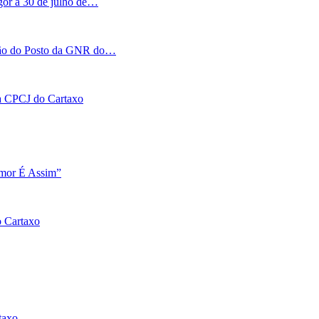
igor a 30 de julho de…
tação do Posto da GNR do…
 na CPCJ do Cartaxo
Amor É Assim”
o Cartaxo
taxo