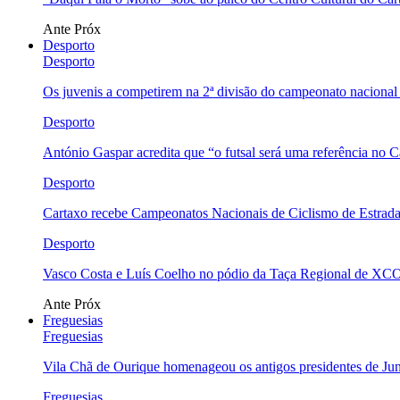
Ante
Próx
Desporto
Desporto
Os juvenis a competirem na 2ª divisão do campeonato nacional
Desporto
António Gaspar acredita que “o futsal será uma referência no C
Desporto
Cartaxo recebe Campeonatos Nacionais de Ciclismo de Estrad
Desporto
Vasco Costa e Luís Coelho no pódio da Taça Regional de XC
Ante
Próx
Freguesias
Freguesias
Vila Chã de Ourique homenageou os antigos presidentes de Ju
Freguesias