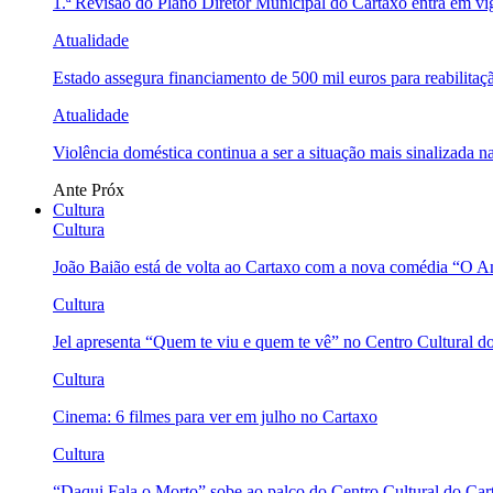
1.ª Revisão do Plano Diretor Municipal do Cartaxo entra em v
Atualidade
Estado assegura financiamento de 500 mil euros para reabili
Atualidade
Violência doméstica continua a ser a situação mais sinalizada
Ante
Próx
Cultura
Cultura
João Baião está de volta ao Cartaxo com a nova comédia “O 
Cultura
Jel apresenta “Quem te viu e quem te vê” no Centro Cultural d
Cultura
Cinema: 6 filmes para ver em julho no Cartaxo
Cultura
“Daqui Fala o Morto” sobe ao palco do Centro Cultural do Car