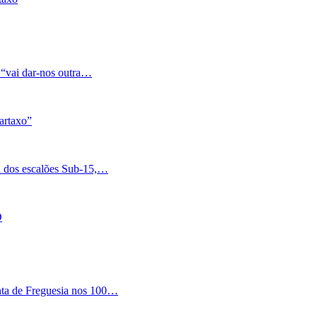
 “vai dar-nos outra…
artaxo”
a dos escalões Sub-15,…
O
nta de Freguesia nos 100…