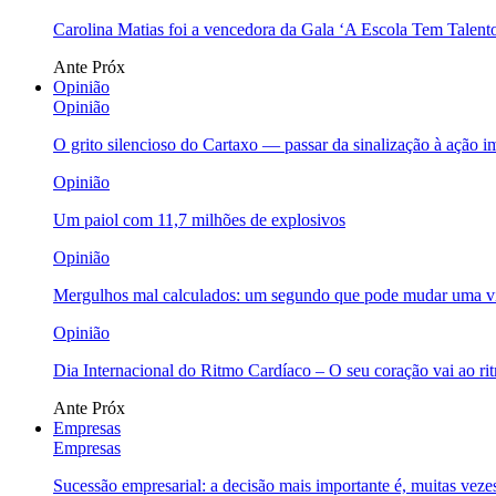
Carolina Matias foi a vencedora da Gala ‘A Escola Tem Talent
Ante
Próx
Opinião
Opinião
O grito silencioso do Cartaxo — passar da sinalização à ação i
Opinião
Um paiol com 11,7 milhões de explosivos
Opinião
Mergulhos mal calculados: um segundo que pode mudar uma v
Opinião
Dia Internacional do Ritmo Cardíaco – O seu coração vai ao ri
Ante
Próx
Empresas
Empresas
Sucessão empresarial: a decisão mais importante é, muitas veze